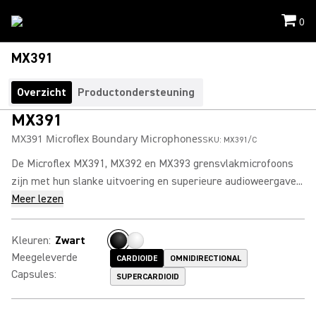
0
MX391
Overzicht
Productondersteuning
MX391
MX391 Microflex Boundary Microphones
SKU:
MX391/C
De Microflex MX391, MX392 en MX393 grensvlakmicrofoons
zijn met hun slanke uitvoering en superieure audioweergave...
Meer lezen
Kleuren
:
Zwart
Meegeleverde
CARDIOIDE
OMNIDIRECTIONAL
Capsules
:
SUPERCARDIOID