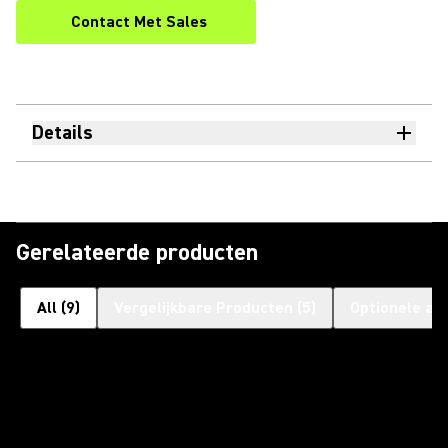
Contact Met Sales
Details
Gerelateerde producten
All
(
9
)
Vergelijkbare Producten
(
5
)
Optionele ac