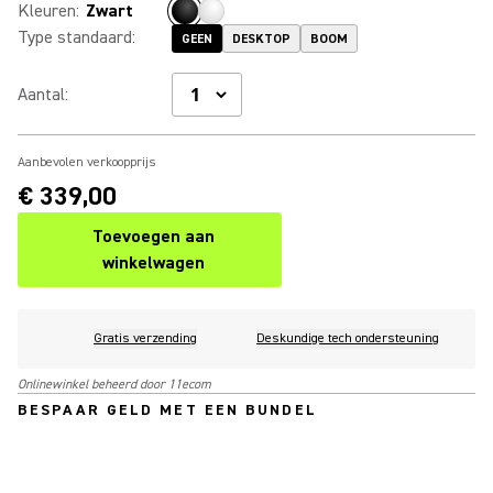
Kleuren
:
Zwart
Type standaard
:
GEEN
DESKTOP
BOOM
Aantal
:
Aanbevolen verkoopprijs
€ 339,00
Toevoegen aan
winkelwagen
Gratis verzending
Deskundige tech ondersteuning
Onlinewinkel beheerd door 11ecom
BESPAAR GELD MET EEN BUNDEL