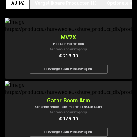
All
(
4
)
Vergelijkbare Producten
(
1
)
Optionele ac
MV7X
Podcastmicrofoon
Aanbevolen verkoopprijs
€ 219,00
Toevoegen aan winkelwagen
Gator Boom Arm
Scharnierende tafelmicrofoonstandaard
Aanbevolen verkoopprijs
€ 145,00
Toevoegen aan winkelwagen