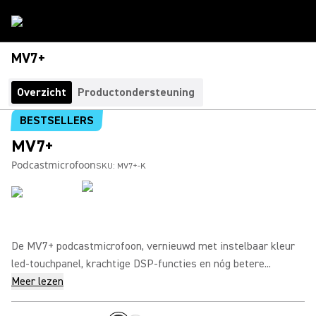
MV7+
Overzicht
Productondersteuning
BESTSELLERS
MV7+
Podcastmicrofoon
SKU:
MV7+-K
De MV7+ podcastmicrofoon, vernieuwd met instelbaar kleur
led-touchpanel, krachtige DSP-functies en nóg betere...
Meer lezen