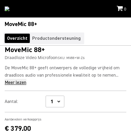
0
MoveMic 88+
Overzicht
Productondersteuning
MoveMic 88+
Draadloze Video Microfoon
SKU:
MV88+W-Z6
De MoveMic 88+ geeft ontwerpers de volledige vrijheid om
draadloos audio van professionele kwaliteit op te nemen...
Meer lezen
Aantal
:
Aanbevolen verkoopprijs
€ 379,00