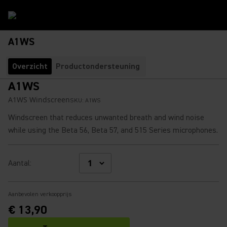
A1WS
Overzicht
Productondersteuning
A1WS
A1WS Windscreen
SKU:
A1WS
Windscreen that reduces unwanted breath and wind noise
while using the Beta 56, Beta 57, and 515 Series microphones.
Aantal
:
Aanbevolen verkoopprijs
€ 13,90