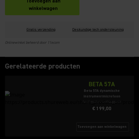
Toevoegen aan
winkelwagen
Gratis verzending
Deskundige tech ondersteuning
Onlinewinkel beheerd door 11ecom
Gerelateerde producten
BETA 57A
Beta 57A dynamische
instrumentmicrofoon
Aanbevolen verkoopprijs
€ 199,00
Toevoegen aan winkelwagen