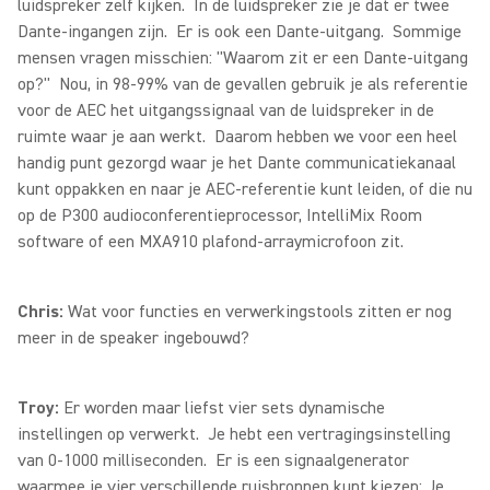
luidspreker zelf kijken. In de luidspreker zie je dat er twee
Dante-ingangen zijn. Er is ook een Dante-uitgang. Sommige
mensen vragen misschien: "Waarom zit er een Dante-uitgang
op?" Nou, in 98-99% van de gevallen gebruik je als referentie
voor de AEC het uitgangssignaal van de luidspreker in de
ruimte waar je aan werkt. Daarom hebben we voor een heel
handig punt gezorgd waar je het Dante communicatiekanaal
kunt oppakken en naar je AEC-referentie kunt leiden, of die nu
op de P300 audioconferentieprocessor, IntelliMix Room
software of een MXA910 plafond-arraymicrofoon zit.
Chris:
Wat voor functies en verwerkingstools zitten er nog
meer in de speaker ingebouwd?
Troy:
Er worden maar liefst vier sets dynamische
instellingen op verwerkt. Je hebt een vertragingsinstelling
van 0-1000 milliseconden. Er is een signaalgenerator
waarmee je vier verschillende ruisbronnen kunt kiezen: Je