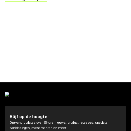
(Opens in a new tab)
Blijf op de hoogte!
Ontvang updates over Shure nieuws, product releases, speciale
aanbiedingen, evenementen en meer!