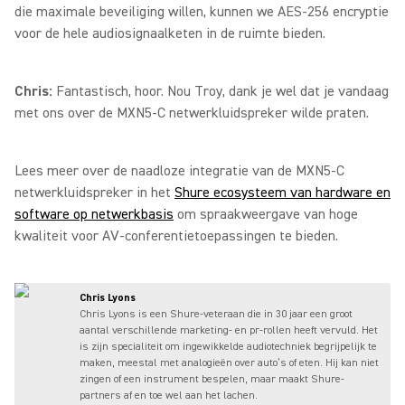
die maximale beveiliging willen, kunnen we AES-256 encryptie
voor de hele audiosignaalketen in de ruimte bieden.
Chris:
Fantastisch, hoor. Nou Troy, dank je wel dat je vandaag
met ons over de MXN5-C netwerkluidspreker wilde praten.
Lees meer over de naadloze integratie van de MXN5-C
netwerkluidspreker in het
Shure ecosysteem van hardware en
software op netwerkbasis
om spraakweergave van hoge
kwaliteit voor AV-conferentietoepassingen te bieden.
Chris Lyons
Chris Lyons is een Shure-veteraan die in 30 jaar een groot
aantal verschillende marketing- en pr-rollen heeft vervuld. Het
is zijn specialiteit om ingewikkelde audiotechniek begrijpelijk te
maken, meestal met analogieën over auto’s of eten. Hij kan niet
zingen of een instrument bespelen, maar maakt Shure-
partners af en toe wel aan het lachen.