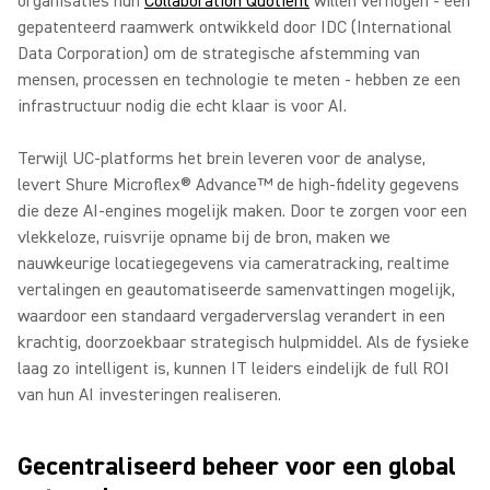
organisaties hun
Collaboration Quotient
willen verhogen - een
gepatenteerd raamwerk ontwikkeld door IDC (International
Data Corporation) om de strategische afstemming van
mensen, processen en technologie te meten - hebben ze een
infrastructuur nodig die echt klaar is voor AI.
Terwijl UC-platforms het brein leveren voor de analyse,
levert Shure Microflex® Advance™ de high-fidelity gegevens
die deze AI-engines mogelijk maken. Door te zorgen voor een
vlekkeloze, ruisvrije opname bij de bron, maken we
nauwkeurige locatiegegevens via cameratracking, realtime
vertalingen en geautomatiseerde samenvattingen mogelijk,
waardoor een standaard vergaderverslag verandert in een
krachtig, doorzoekbaar strategisch hulpmiddel. Als de fysieke
laag zo intelligent is, kunnen IT leiders eindelijk de full ROI
van hun AI investeringen realiseren.
Gecentraliseerd beheer voor een global