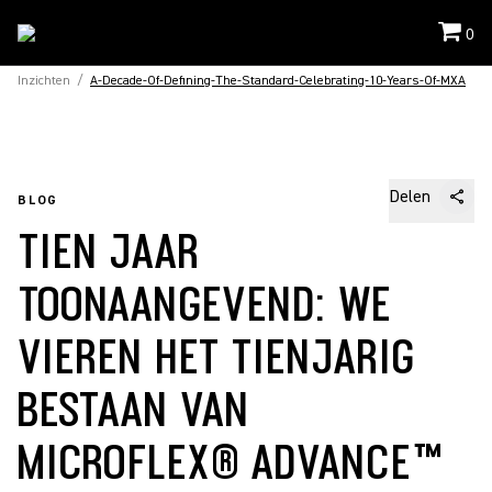
0
Inzichten
/
A-Decade-Of-Defining-The-Standard-Celebrating-10-Years-Of-MXA
Delen
BLOG
TIEN JAAR
TOONAANGEVEND: WE
VIEREN HET TIENJARIG
BESTAAN VAN
MICROFLEX® ADVANCE™