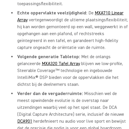
toepassingsflexibiliteit.
Echte oppervlakte veelzijdigheid:
De
MXA710 Linear
Array
vertegenwoordigt de ultieme plaatsingsflexibiliteit;
hij kan worden gemonteerd op een wall, weggewerkt in of
opgehangen aan een plafond, of rechtstreeks
geïntegreerd in een tafel, en garandeert high-fidelity
capture ongeacht de oriëntatie van de ruimte.
Volgende generatie Tabletop:
Met de onlangs
gelanceerde
MXA320 Tafel Array
blijven we low-profile,
Steerable Coverage™ technologie en ingebouwde
IntelliMix® DSP bieden voor de oppervlakken die het
dichtst bij de deelnemers staan.
Verder dan de vergaderruimte:
Misschien wel de
meest opwindende evolutie is de overstap naar
uitzendingen waarbij veel op het spel staat. De DCA
(Digital Capture Architecture) serie, inclusief de nieuwe
DCA901
herdefinieert nu audio voor live sport en bewijst
dat de precisie die nodig is voor een global boardroom