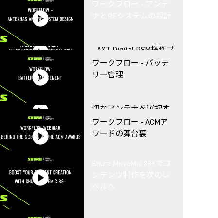
Mobile
ワークフロー ‐ アンテ
企業環境におけるRFの
ナとRFシステムの設計
調整
Productスポットライト
- AXT Digital PSM操作プ
リセットの操作
ワークフロー ‐ バッテ
IntelliMixで会議室のオ
リー管理
ーディオ品質を一定に
保つ
アンテナ 101 - 仕事に適
切なアンテナを選択す
る
ワークフロー ‐ ACMア
Shure Designerソフトウ
ワードの舞台裏
ェアワークショップ
ADX5Dファームウェア
Shure MoveMic 88+でコ
アップデート - サウン
ンテンツ制作を次のレ
ドデバイスとの統合と
ワークフロー ‐ 自宅か
ベルへ
Equitable Audioでビデオ
主な新機能
らの放送
会議体験を向上