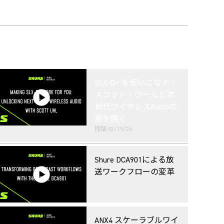
SLX-D+ を使いこなす：
スコット・ウールと次
世代ワイヤレスAudioの
扉を開く
投稿
02/15/26
Shure DCA901による放
送ワークフローの変革
ANX4 スケーラブルワイ