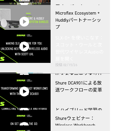
用オーディオ・エコシ
SLX-Dデジタルワイヤレ
Microflex Ecosystem +
ステム
スシステム
Huddlyパートナーシッ
プ
ハイブリッドな世界に
SLX-D+ を使いこなす：
おける高等教育のため
スコット・ウールと次
のオーディオ
スマートワイヤレス
Shure x AVer = ハイブリ
世代ワイヤレスAudioの
ッドソリューション
扉を開く
投稿
02/15/26
あらゆる教育環境に対
応するオーディオソリ
ューション
Shure DCA901による放
送ワークフローの変革
高等教育におけるHyflex
とハイブリッド学習の
連携
Shureウェビナー：
Wireless Workbench