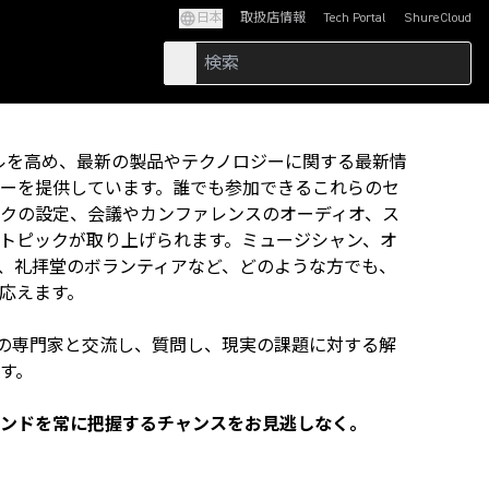
日本
取扱店情報
Tech Portal
ShureCloud
(Opens in a new tab)
(Opens in a new t
キルを高め、最新の製品やテクノロジーに関する最新情
ーを提供しています。誰でも参加できるこれらのセ
クの設定、会議やカンファレンスのオーディオ、ス
トピックが取り上げられます。ミュージシャン、オ
、礼拝堂のボランティアなど、どのような方でも、
に応えます。
reの専門家と交流し、質問し、現実の課題に対する解
ます。
ンドを常に把握するチャンスをお見逃しなく。