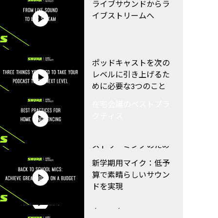
バックライン用AXT
ライブサウンドからラ
Digital
イブストリームへ
ワークフロー ‐ Danteの
Frost & Sullivanウェビ
詳細
ナー：「十分良い」は
本当に十分でしょう
ホリデーサービスをワ
ポッドキャストを次の
か？(英国)
イヤレス化
レベルに引き上げるた
ワークフロー ‐ ドライ
めに必要な3つのこと
ブインコンサート
あなたにぴったりのシ
在宅会議のベストプラ
ーリングアレイはどれ
クティス
ですか
適切なラベリアマイク
ウェビナー：コードな
の選び方
し、心配なし：ライブ
ワークフロー ‐ Grand
ストリーミングのため
Ole Opry
システムマイクロホン
のワイヤレス
新学期用マイク：低予
ポートフォリオの概要
算で素晴らしいサウン
Q5X送信機をAXT Digital
ドを実現
ライブボーカリストの
で使用する方法
ワークフロー ‐ タレン
ためのマイクロホンテ
トのマイクの使い方
クニック
注目のウェビナー：