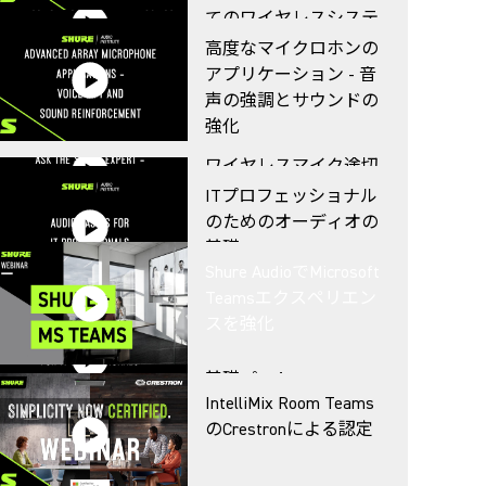
てのワイヤレスシステ
ムを最大限に活用する
高度なマイクロホンの
方法
アプリケーション - 音
声の強調とサウンドの
強化
Shureの専門家に聞く ‐
ワイヤレスマイク途切
れるのはなぜですか？
ITプロフェッショナル
のためのオーディオの
基礎
企業向けワイヤレスマ
Shure AudioでMicrosoft
イクロホンシステム
Teamsエクスペリエン
スを強化
ITプロフェッショナル
のためのオーディオの
基礎パート2
デジタル無線、スペク
IntelliMix Room Teams
トル効率、そして米国
のCrestronによる認定
の600MHzへの移行
バーチャル・ローン
チ・プレビュー：会議