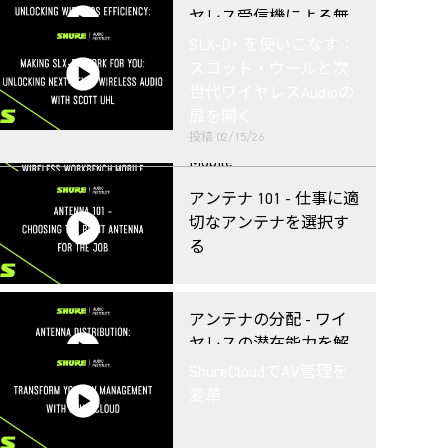
ヤレス受信機による無
線効率の最適化
SLX-D+ を使いこなす：
スコット・ウールと次
世代ワイヤレスAudioの
Shureウェビナー：
扉を開く
Wireless Workbench
投稿
02/15/26
Mobile
アンテナ 101 - 仕事に適
切なアンテナを選択す
る
アンテナの分配 - ワイ
ヤレスの潜在能力を解
き放つ
ShureCloudでAV管理を
変革
ワイヤレス入門 - 初め