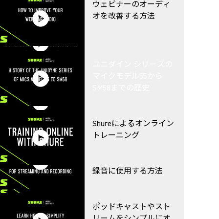
ウェビナーのオーディ
Shureの会議ポートフォ
オを改善する方法
リオにおけるStem
ツアー用インイヤーモ
ポッドキャスト用マイ
Ecosystem
ニタリングシステム
ワークフロー ‐ NBA「バ
クロホンの選択と配置
ブル」内部
Shure AV会議用オーデ
ユニダイン シリーズの
ィオ・エコシステム
マイクモデル55から
Shure ワイヤレスとミキ
SM58までの歴史
ギグリグを最大限に活
シングコンソールの連
ワークフロー ‐ ワイヤ
用する方法
携
レスネットワーク
Shureエスプレッソ セッ
Shureによるオンライン
ション：ハドルルーム
トレーニング
礼拝のための放送とラ
Shure MOTIVマイクロホ
イブオーディオのマス
ワークフロー ‐ マイク
ンをストリーミングと
タリング
ロホンカプセルの選択
録音に使用する方法
オーディオによる学習
体験の向上、パート1
礼拝堂におけるマイク
ポッドキャストやスト
ロホンの選択と配置
ワークフロー ‐ デジタ
リームをシンプルにす