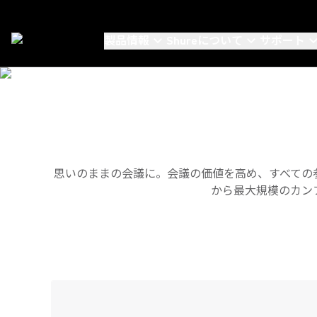
製品情報
Shureについて
サポート
Partners
/
Barco
思いのままの会議に。会議の価値を高め、すべての
から最大規模のカン