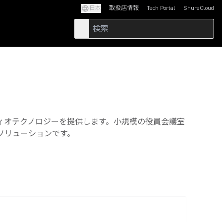
日本
取扱店情報
Tech Portal
ShureCloud
(Opens in a new tab)
(Opens in a new t
ィオテクノロジーを提供します。小規模の役員会議室
ソリューションです。