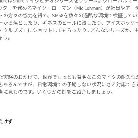
ShureはShureマイクビデオシリーズをリリース。グローバルマ
ターを務めるマイク・ローマン（Mic Lohman）が社員やアー
トの方々の協力を得て、SM58を数々の過酷な環境で検証してい
ーから落としたり、ギネスのビールに浸したり、アイスホッケ
・ウルブズ」にショットしてもらったり…どんなシリーズか、
ょう。
た実験のおかげで、世界でもっとも著名なこのマイクの耐久性
もちろんですが、日常環境での予期しない状況にさえ対応できる
当に見ものです。いくつかの例をご紹介しましょう。
負けず