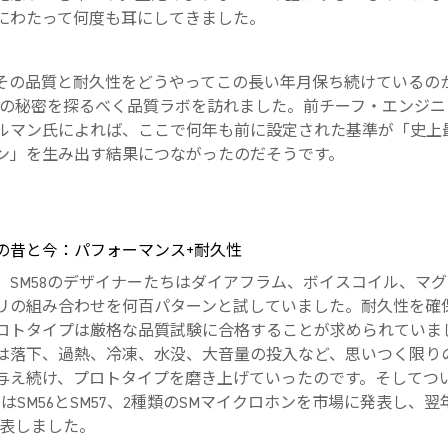
にわたって何度も耳にしてきました。
その品質と耐久性をどうやってこの長い年月保ち続けているの
58の秘密を探るべく品質ラボを訪れました。前チーフ・エンジ
ルマン氏によれば、ここで何年も前に設定された基準が「史上
ン」を生み出す結果につながったのだそうです。
の昔と今：パフォーマンス+耐久性
年代、SM58のデザイナーたちはダイアフラム、ボイスコイル、マ
リの組み合わせを何百パターンと試していました。耐久性を確
ロトタイプは厳格な品質試験に合格することが求められていま
は落下、過熱、冷凍、水没、大音量の投入など、思いつく限り
与え続け、プロトタイプを磨き上げていったのです。そしてついに
reはSM56とSM57、2種類のSMマイクロホンを市場に発表し、
発表しました。