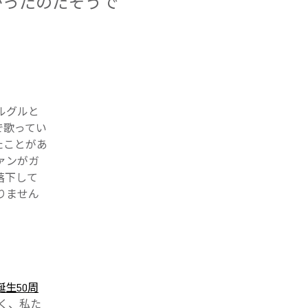
がったのだそうで
ルグルと
で歌ってい
たことがあ
ァンがガ
落下して
りません
」
誕生50周
く、私た