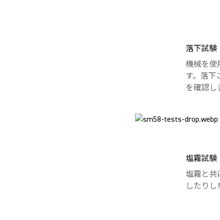
落下試験
機械を使
す。落下
を確認し
塩霧試験
塩霧と共
したりし