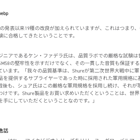
はその発表以来19種の改良が加えられていますが、これはつまり
験に合格してきたということです。
ジニアであるケン・ファデラ氏は、品質ラボでの厳格な試験は
SM58の堅牢性を示すだけでなく、その一貫した音質も保証す
ています。「我々の品質基準は、Shureが第二次世界大戦中に
品を提供するサプライヤーであった時に採用された軍用規格に
戦後も、シュア氏はこの厳格な軍用規格を採用し続け、それが
わけです。Shure製品をお買い求めいただくということは、世
を手にしていただくということなのです。」
逸話