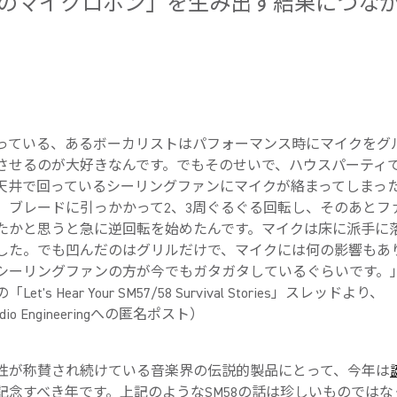
のマイクロホン」を生み出す結果につな
っている、あるボーカリストはパフォーマンス時にマイクをグ
させるのが大好きなんです。でもそのせいで、ハウスパーティ
天井で回っているシーリングファンにマイクが絡まってしまっ
。ブレードに引っかかって2、3周ぐるぐる回転し、そのあとフ
たかと思うと急に逆回転を始めたんです。マイクは床に派手に
した。でも凹んだのはグリルだけで、マイクには何の影響もあ
シーリングファンの方が今でもガタガタしているぐらいです。
「Let's Hear Your SM57/58 Survival Stories」スレッドより、
Audio Engineeringへの匿名ポスト）
性が称賛され続けている音楽界の伝説的製品にとって、今年は
記念すべき年です。上記のようなSM58の話は珍しいものではな