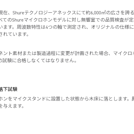
現在、Shureテクノロジーアネックスにて約6,000㎡の広さを誇
べてのShureマイクロホンモデルに対し無響室での品質検査が
います。周波数特性は4つの軸で測定され、オリジナルの仕様
されています。
ネント素材または製造過程に変更が計画された場合、マイクロ
の試験に合格しなくてはなりません。
落下試験
ホンをマイクスタンドに設置した状態から木床に落とします。
を与えます。