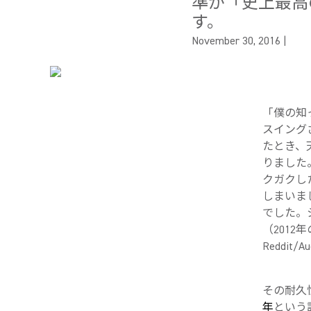
準が「史上最高
す。
November 30, 2016
|
「僕の知
スイング
たとき、
りました
クガクし
しまいま
でした。
（2012年の
Reddit/
その耐久
年
という