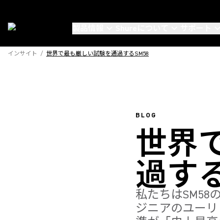
製品情報
Shureについて
サポート
インサイト
/
世界で最も厳しい試験を通過するSM58
BLOG
世界
過する
私たちはSM5
ジニアのユーリ