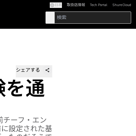
日本
取扱店情報
Tech Portal
ShureCloud
(Opens in a new tab)
(Opens in a new t
シェアする
験を通
前チーフ・エン
前に設定された基