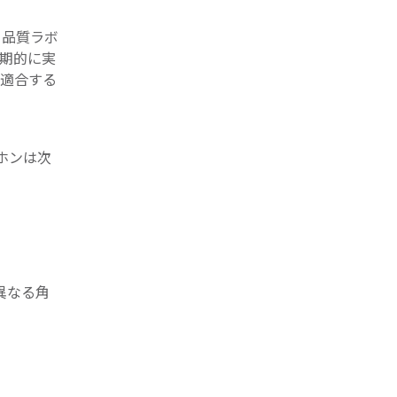
る品質ラボ
定期的に実
に適合する
ホンは次
異なる角