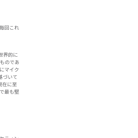
、毎回これ
世界的に
るものであ
軍にマイク
基づいて
現在に至
界で最も堅