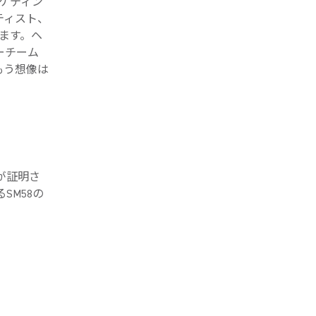
ーケティン
ティスト、
ます。ヘ
ーチーム
もう想像は
が証明さ
SM58の