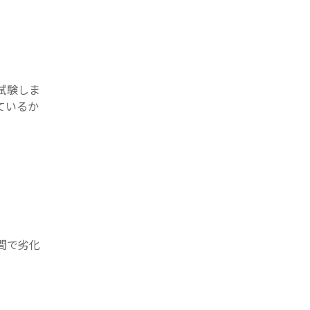
試験しま
ているか
間で劣化