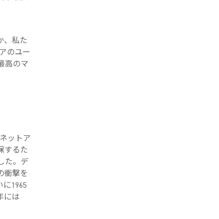
か、私た
ニアのユー
最高のマ
グネットア
保するた
した。デ
の衝撃を
1965
翌年には