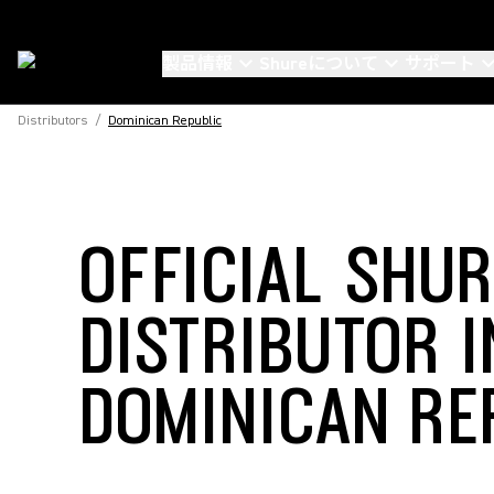
製品情報
Shureについて
サポート
Distributors
/
Dominican Republic
OFFICIAL SHU
DISTRIBUTOR I
DOMINICAN RE