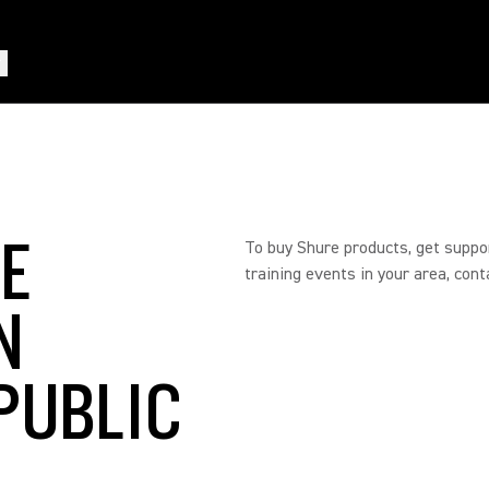
RE
To buy Shure products, get suppo
training events in your area, cont
N
PUBLIC