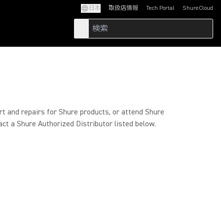
日本
取扱店情報
Tech Portal
ShureCloud
(Opens in a new tab)
(Opens in a new t
rt and repairs for Shure products, or attend Shure
act a Shure Authorized Distributor listed below.