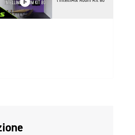
l'IntelliMix Room Kit 80
ione