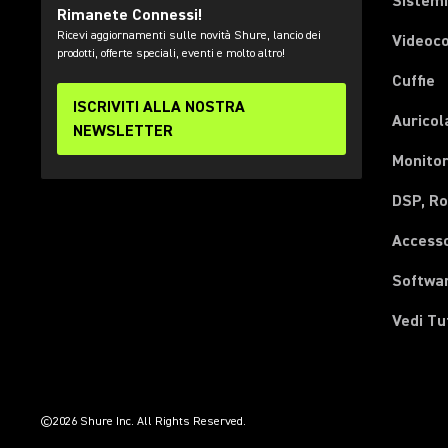
Sistemi
Rimanete Connessi!
Ricevi aggiornamenti sulle novità Shure, lancio dei
Videoc
prodotti, offerte speciali, eventi e molto altro!
Cuffie
ISCRIVITI ALLA NOSTRA
Auricol
NEWSLETTER
Monitor
DSP, Ro
Accesso
Softwa
Vedi Tu
(Opens in a new tab)
(Opens in a new tab)
(Opens in a new tab)
(Opens in a new tab)
(Opens in a new tab)
(Opens in a new tab)
(Opens in a new tab)
©2026 Shure Inc. All Rights Reserved.