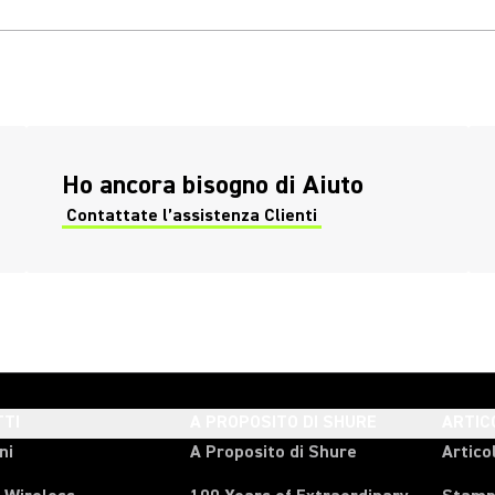
(Opens in a new tab)
Ho ancora bisogno di Aiuto
Contattate l’assistenza Clienti
(Opens in a new tab)
TI
A PROPOSITO DI SHURE
ARTIC
ni
A Proposito di Shure
Articol