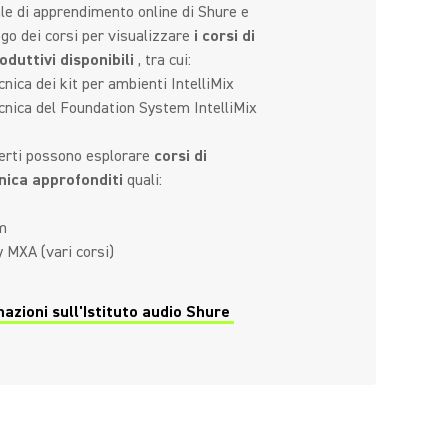
le di apprendimento online di Shure e
ogo dei corsi per visualizzare
i corsi di
duttivi disponibili
, tra cui:
nica dei kit per ambienti IntelliMix
nica del Foundation System IntelliMix
perti possono esplorare
corsi di
nica approfonditi
quali:
om
y MXA (vari corsi)
azioni sull'Istituto audio Shure
ew tab)