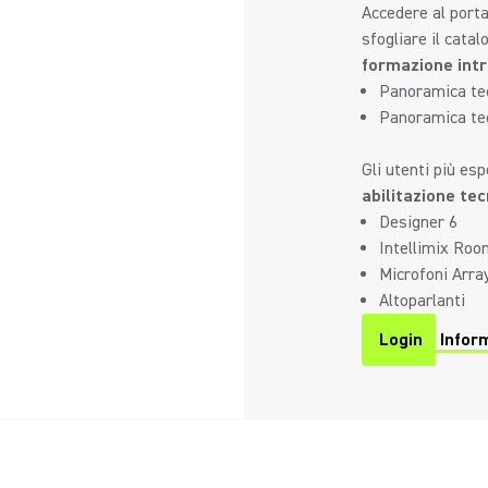
Accedere al porta
sfogliare il catal
formazione intro
Panoramica tec
Panoramica tec
Gli utenti più es
abilitazione tec
Designer 6
Intellimix Ro
Microfoni Arra
Altoparlanti
Login
Inform
(Opens in a n