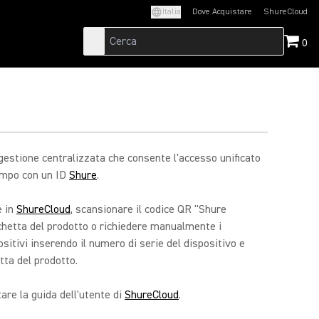
Italia
Dove Acquistare
ShureCloud
(Opens in a new t
0
estione centralizzata che consente l'accesso unificato
empo con un ID
Shure
.
e in
ShureCloud
, scansionare il codice QR "Shure
tichetta del prodotto o richiedere manualmente i
ositivi inserendo il numero di serie del dispositivo e
etta del prodotto.
tare la guida dell'utente di
ShureCloud
.