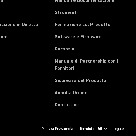
pa
Manuali e Documentazione
Strumenti
ssione in Diretta
Formazione sul Prodotto
rum
Software e Firmware
Garanzia
Manuale di Partnership con i
(Opens in a new tab)
Fornitori
Sicurezza del Prodotto
(Opens in a new tab)
Annulla Ordine
Contattaci
Polityka Prywatności
Termini di Utilizzo
Legale