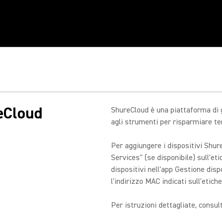
NE IN
E
reCloud
ShureCloud è una piattaforma di g
agli strumenti per risparmiare t
Per aggiungere i dispositivi Shur
Services" (se disponibile) sull'e
dispositivi nell'app Gestione disp
l'indirizzo MAC indicati sull'etich
Per istruzioni dettagliate, consul