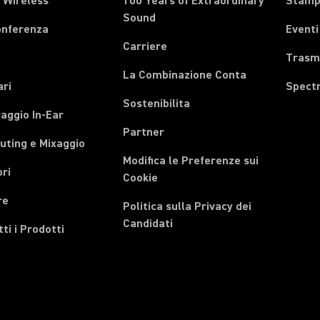
 Wireless
100 Years of Extraordinary
Stam
Sound
onferenza
Eventi
Carriere
Trasmi
La Combinazione Conta
ari
Spect
Sostenibilita
aggio In-Ear
Partner
uting e Mixaggio
Modifica le Preferenze sui
ri
Cookie
re
Politica sulla Privacy dei
Candidati
tti i Prodotti