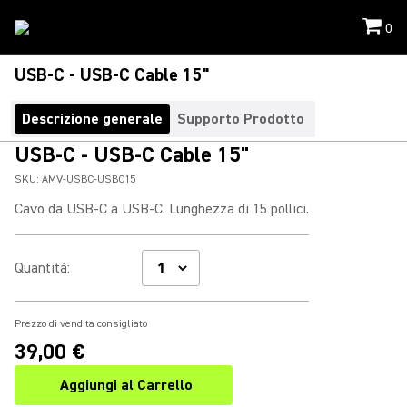
0
USB-C - USB-C Cable 15"
Descrizione generale
Supporto Prodotto
USB-C - USB-C Cable 15"
SKU:
AMV-USBC-USBC15
Cavo da USB-C a USB-C. Lunghezza di 15 pollici.
Quantità
:
Prezzo di vendita consigliato
39,00 €
Aggiungi al Carrello