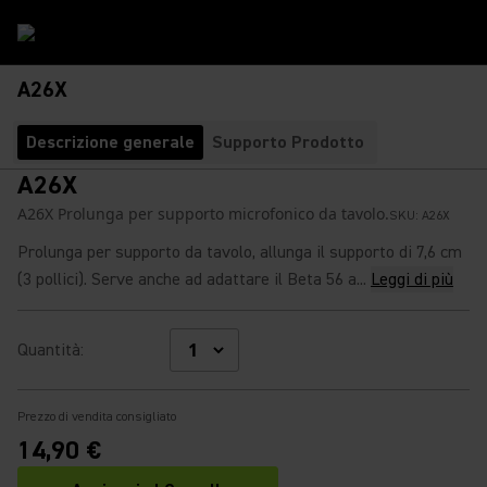
A26X
Descrizione generale
Supporto Prodotto
A26X
A26X Prolunga per supporto microfonico da tavolo.
SKU:
A26X
Prolunga per supporto da tavolo, allunga il supporto di 7,6 cm
(3 pollici). Serve anche ad adattare il Beta 56 a...
Leggi di più
Quantità
:
Prezzo di vendita consigliato
14,90 €