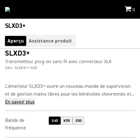
0
SLXD3+
Aperçu
Assistance produit
SLXD3+
Transmetteur plug-on sans fil avec connecteur XLR
SKU:
SLXD3+=-G65
L'émetteur SLXD3+ ouvre un nouveau monde de supervision
et de gestion mains libres pour les bénévoles chevronnés et...
En savoir plus
Bande de
G65
K55
S50
fréquence
: