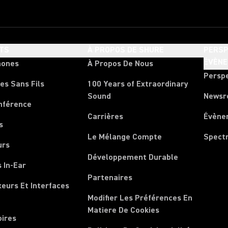
TS
À PROPOS DE SHURE
PERSP
ÉVÈN
hones
À Propos De Nous
Persp
es Sans Fils
100 Years of Extraordinary
Sound
News
nférence
Carrières
Évène
s
Le Mélange Compte
Spect
urs
Développement Durable
 In-Ear
Partenaires
xeurs Et Interfaces
Modifier Les Préférences En
Matiere De Cookies
oires