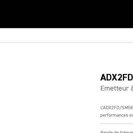
ADX2F
Emetteur 
L’ADX2FD/SM58, 
performances exc
Bande de fréqu