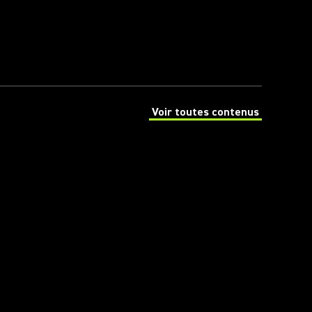
Voir toutes contenus
(Opens in a new tab)