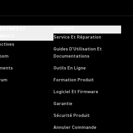
ECTIVES ET
SUPPORT
EMENTS
Service Et Réparation
ectives
Guides D'Utilisation Et
room
Documentations
ments
Outils En Ligne
rum
Formation Produit
Logiciel Et Firmware
Garantie
Sécurité Produit
(Opens in a new 
Annuler Commande