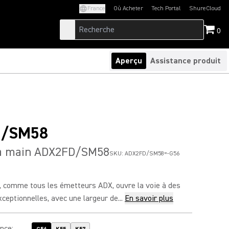
France
Où Acheter
Tech Portal
ShureCloud
(Opens in a new tab)
(Opens in a new t
0
Aperçu
Assistance produit
D/SM58
à main ADX2FD/SM58
SKU:
ADX2FD/SM58=-G56
comme tous les émetteurs ADX, ouvre la voie à des
eptionnelles, avec une largeur de...
En savoir plus
ence
: