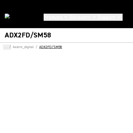
Produits
Découvrir
Support
ADX2FD/SM58
...
/
Axient_digital
/
ADX2FD/SM58