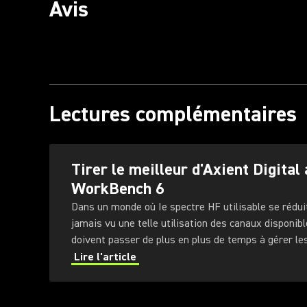
Avis
Lectures complémentaires
Tirer le meilleur d'Axient Digital
WorkBench 6
Dans un monde où Ie spectre HF utilisable se réduit
jamais vu une telle utilisation des canaux disponibl
doivent passer de plus en plus de temps à gérer l
fréquence (RF) dans lesquels ils évoluent.
Lire l'article