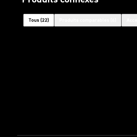
Tous
(
22
)
Produits comparables
(
6
)
Acce