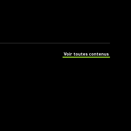
Voir toutes contenus
(Opens in a new tab)