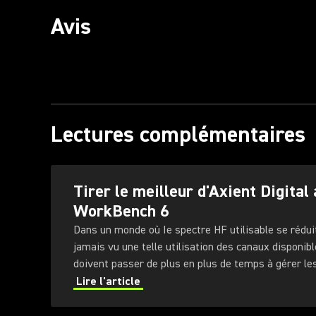
Avis
Lectures complémentaires
Tirer le meilleur d'Axient Digital
WorkBench 6
Dans un monde où Ie spectre HF utilisable se réduit
jamais vu une telle utilisation des canaux disponibl
doivent passer de plus en plus de temps à gérer l
fréquence (RF) dans lesquels ils évoluent.
Lire l'article