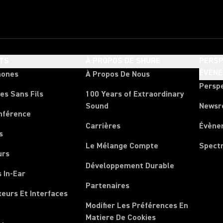
TS
À PROPOS DE SHURE
PERSP
ÉVÈN
hones
À Propos De Nous
Persp
es Sans Fils
100 Years of Extraordinary
Sound
News
nférence
Carrières
Évène
s
Le Mélange Compte
Spect
urs
Développement Durable
 In-Ear
Partenaires
xeurs Et Interfaces
Modifier Les Préférences En
Matiere De Cookies