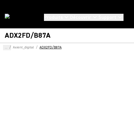
Produits
Découvrir
Support
ADX2FD/B87A
...
/
Axient_digital
/
ADX2FD/B87A