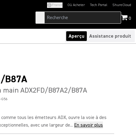
France
Où Acheter
Tech Portal
ShureCloud
(Opens in a new tab)
(Opens in a new t
0
Aperçu
Assistance produit
/B87A
à main ADX2FD/B87A2/B87A
-G56
comme tous les émetteurs ADX, ouvre la voie à des
eptionnelles, avec une largeur de...
En savoir plus