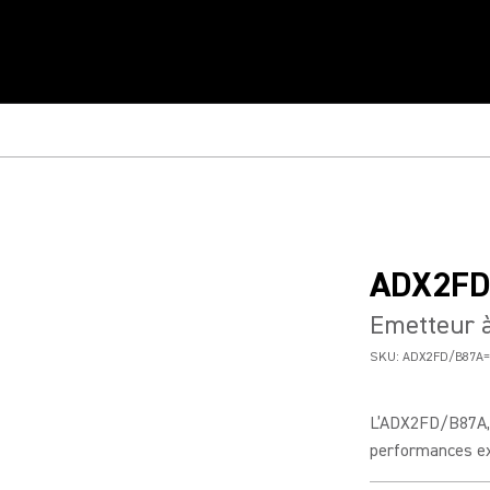
ADX2FD
Emetteur 
SKU:
ADX2FD/B87A=
L’ADX2FD/B87A, 
performances exc