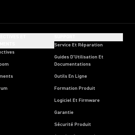
ECTIVES ET
SUPPORT
EMENTS
Service Et Réparation
ectives
Guides D'Utilisation Et
room
Documentations
ments
Outils En Ligne
rum
Formation Produit
Logiciel Et Firmware
Garantie
Sécurité Produit