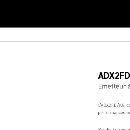
ADX2FD
Emetteur 
L’ADX2FD/K8, co
performances exc
Bande de fréqu