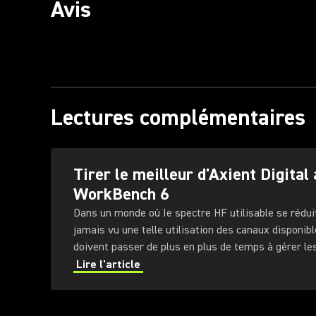
Avis
Lectures complémentaires
Tirer le meilleur d'Axient Digital
WorkBench 6
Dans un monde où Ie spectre HF utilisable se réduit
jamais vu une telle utilisation des canaux disponibl
doivent passer de plus en plus de temps à gérer l
fréquence (RF) dans lesquels ils évoluent.
Lire l'article