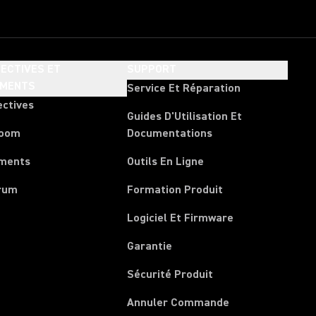
ECTIVES ET
SUPPORT
EMENTS
Service Et Réparation
ectives
Guides D'Utilisation Et
room
Documentations
ments
Outils En Ligne
rum
Formation Produit
Logiciel Et Firmware
Garantie
Sécurité Produit
(Opens in a new 
Annuler Commande