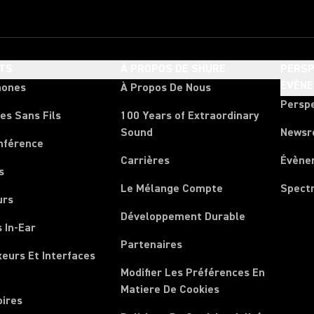
TS
À PROPOS DE SHURE
PERSP
ÉVÈN
hones
À Propos De Nous
Persp
es Sans Fils
100 Years of Extraordinary
Sound
News
nférence
Carrières
Évène
s
Le Mélange Compte
Spect
urs
Développement Durable
 In-Ear
Partenaires
xeurs Et Interfaces
Modifier Les Préférences En
Matiere De Cookies
oires