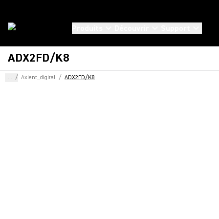
Produits
Découvrir
Support
ADX2FD/K8
...
/
Axient_digital
/
ADX2FD/K8