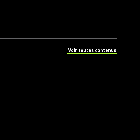
Voir toutes contenus
(Opens in a new tab)