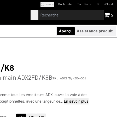
France
Où Acheter
Tech Portal
ShureCloud
(Opens in a new tab)
(Opens in a new t
0
Aperçu
Assistance produit
/K8
à main ADX2FD/K8B
SKU:
ADX2FD/K8B=-G56
mme tous les émetteurs ADX, ouvre la voie à des
eptionnelles, avec une largeur de...
En savoir plus
ence
: