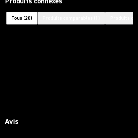
Produits connexes
Tous
(
20
)
Produits comparables
(
1
)
Produits co
Avis