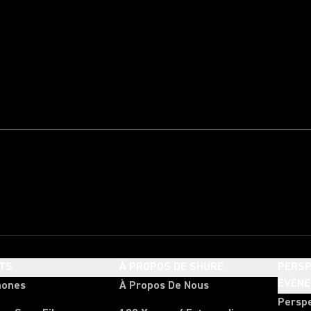
TS
À PROPOS DE SHURE
PERSP
ÉVÈN
hones
À Propos De Nous
Persp