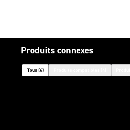
Produits connexes
Tous
(
6
)
Produits compatibles
(
4
)
Produi