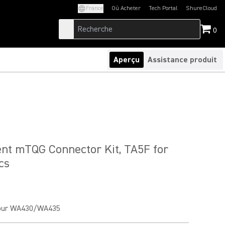
France
Où Acheter
Tech Portal
ShureCloud
(Opens in a new tab)
(Opens in a new t
0
Aperçu
Assistance produit
nt mTQG Connector Kit, TA5F for
cs
 pour WA430/WA435