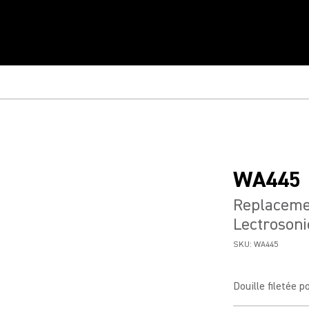
WA445
Replaceme
Lectrosoni
SKU:
WA445
Douille filetée