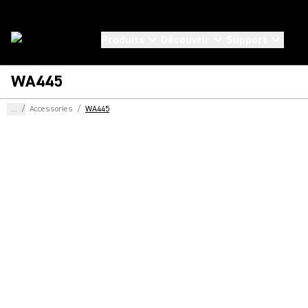
Produits
Découvrir
Support
WA445
...
/
Accessories
/
WA445