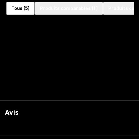
Tous
(
5
)
Produits comparables
(
1
)
Produits com
Avis