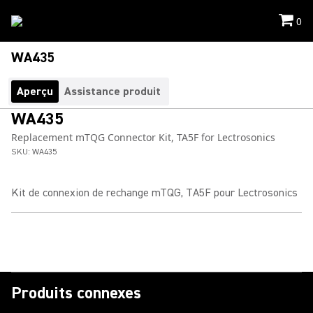
0
WA435
Aperçu
Assistance produit
WA435
Replacement mTQG Connector Kit, TA5F for Lectrosonics
SKU:
WA435
Kit de connexion de rechange mTQG, TA5F pour Lectrosonics
Produits connexes