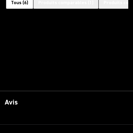
Tous
(
6
)
Produits comparables
(
1
)
Produits com
Avis