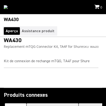
0
WA430
Aperçu
Assistance produit
WA430
Replacement mTQG Connector Kit, TA4F for Shure
SKU:
WA430
Kit de connexion de rechange mTQG, TA4F pour Shure
Produits connexes