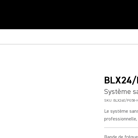
BLX24/
Système sa
SKU:
BLX24E/PG58-
Le système sans
professionnelle, 
Bande de fréqu