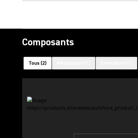
Composants
Tous
(
2
)
Récepteurs
(
1
)
Emetteurs
(
1
)