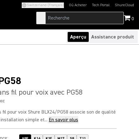
Switzerland (Français)
Où Acheter
Tech Portal
ShureCloud
(Opens in a new tab)
(Opens in a new t
0
Aperçu
Assistance produit
PG58
ns fil pour voix avec PG58
H8E
 fil pour voix Shure BLX24/PG58 associe son de qualité
installation simple et...
En savoir plus
ence
:
H8E
K14
K3E
M17
S8
T11