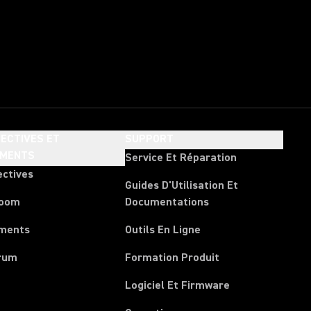
ECTIVES ET
SUPPORT
EMENTS
Service Et Réparation
ectives
Guides D'Utilisation Et
room
Documentations
ments
Outils En Ligne
rum
Formation Produit
Logiciel Et Firmware