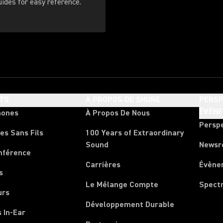
. Download these guides for easy reference.
TS
À PROPOS DE SHURE
PERSP
ÉVÈN
hones
À Propos De Nous
Persp
es Sans Fils
100 Years of Extraordinary
Sound
News
nférence
Carrières
Évène
s
Le Mélange Compte
Spect
urs
Développement Durable
 In-Ear