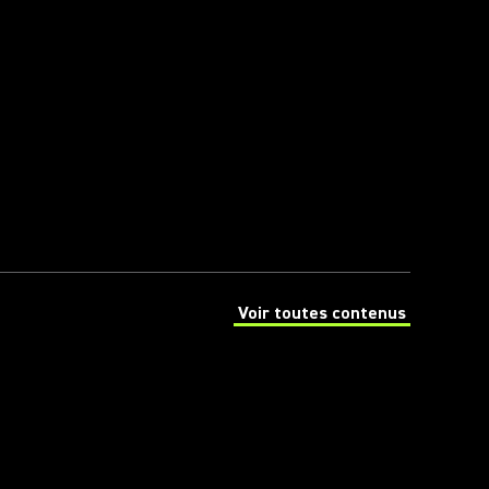
Voir toutes contenus
(Opens in a new tab)