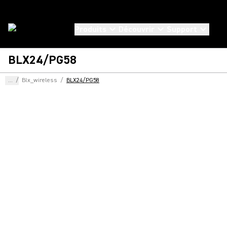
Produits
Découvrir
Support
BLX24/PG58
...
/
Blx_wireless
/
BLX24/PG58