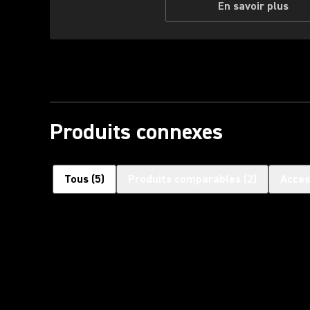
En savoir plus
Produits connexes
Tous
(
5
)
Produits comparables
(
2
)
Acces