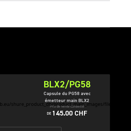
BLX2/PG58
Capsule du PG58 avec
émetteur main BLX2
Prix de vente conseillé
145.00 CHF
DE