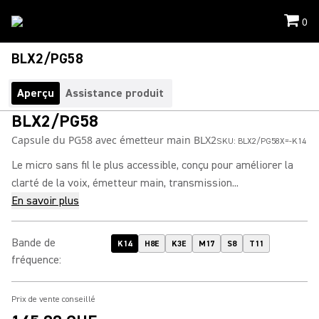
0
BLX2/PG58
Aperçu
Assistance produit
BLX2/PG58
Capsule du PG58 avec émetteur main BLX2
SKU:
BLX2/PG58X=-K14
Le micro sans fil le plus accessible, conçu pour améliorer la
clarté de la voix, émetteur main, transmission...
En savoir plus
Bande de
K14
H8E
K3E
M17
S8
T11
fréquence
:
Prix de vente conseillé