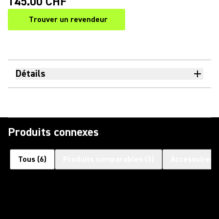
145.00 CHF
Trouver un revendeur
(Opens in a new tab)
Détails
Produits connexes
Tous
(
6
)
Produits comparables
(
3
)
Accessoires 