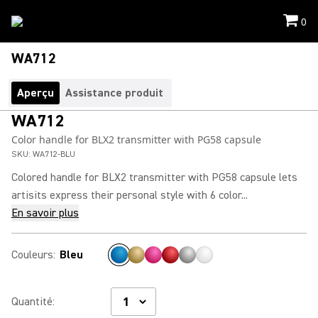
0
WA712
Aperçu
Assistance produit
WA712
Color handle for BLX2 transmitter with PG58 capsule
SKU:
WA712-BLU
Colored handle for BLX2 transmitter with PG58 capsule lets
artisits express their personal style with 6 color...
En savoir plus
Couleurs
:
Bleu
Quantité
: