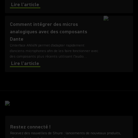
col de cygne MX405, MX410 ou MX415.
Lire l'article
Comment intégrer des micros
analogiques avec des composants
Dante
L'interface ANI4IN permet d'adapter rapidement
d'anciens microphones afin de les faire fonctionner avec
des composants plus récents utilisant l''audio
numérique Dante en réseau.
Lire l'article
Restez connecté !
Recevez des nouvelles de Shure : lancements de nouveaux produits,