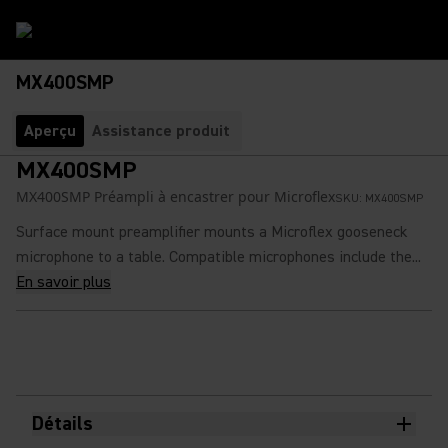
MX400SMP
Aperçu
Assistance produit
MX400SMP
MX400SMP Préampli à encastrer pour Microflex
SKU:
MX400SMP
Surface mount preamplifier mounts a Microflex gooseneck
microphone to a table. Compatible microphones include the...
En savoir plus
Détails