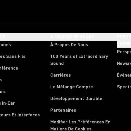
TS
À PROPOS DE SHURE
PERSP
ÉVÈN
hones
À Propos De Nous
Persp
es Sans Fils
100 Years of Extraordinary
Sound
News
nférence
Carrières
Évène
s
Le Mélange Compte
Spect
urs
Développement Durable
 In-Ear
Partenaires
xeurs Et Interfaces
Modifier Les Préférences En
Matiere De Cookies