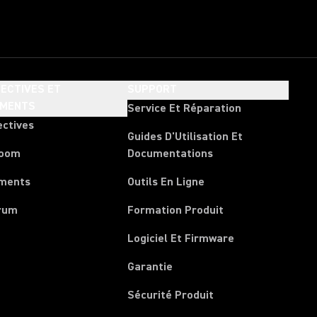
ECTIVES ET
SUPPORT
EMENTS
Service Et Réparation
ectives
Guides D'Utilisation Et
room
Documentations
ments
Outils En Ligne
rum
Formation Produit
Logiciel Et Firmware
Garantie
Sécurité Produit