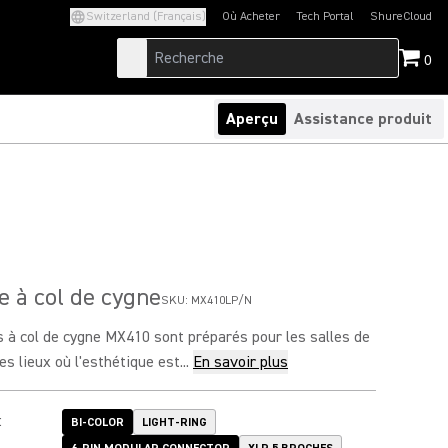
Switzerland (Français)
Où Acheter
Tech Portal
ShureCloud
(Opens in a new tab)
(Opens in a new t
0
Aperçu
Assistance produit
 à col de cygne
SKU:
MX410LP/N
 à col de cygne MX410 sont préparés pour les salles de
es lieux où l'esthétique est...
En savoir plus
:
BI-COLOR
LIGHT-RING