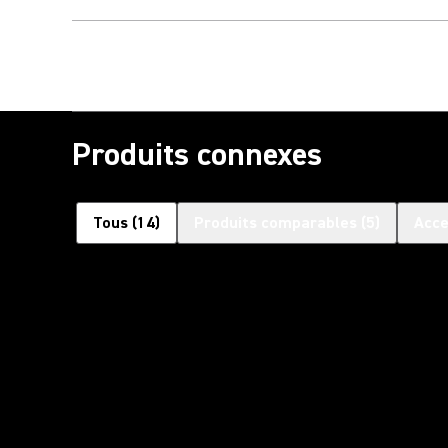
Produits connexes
Tous
(
14
)
Produits comparables
(
5
)
Acce