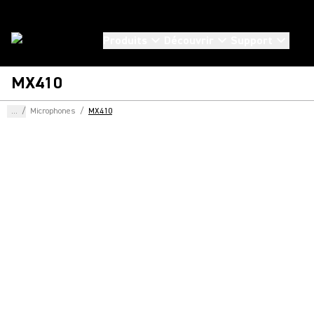
Produits
Découvrir
Support
MX410
...
/
Microphones
/
MX410