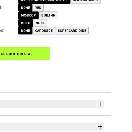
6-PIN MODULAR CONNECTOR
XLR 5 BROCHES
d
:
NONE
YES
MX400DP
BUILT-IN
BOTH
NONE
es
:
NONE
CARDIOÏDE
SUPERCARDIOÏDE
ct commercial