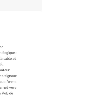
ec
analogique-
la table et
k.
sateur
Les signaux
sous forme
ernet vers
on PoE de