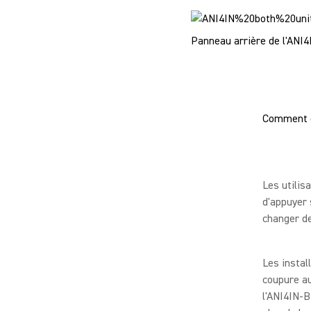
Panneau arrière de l'ANI4
Comment e
Les utilis
d'appuyer 
changer de
Les instal
coupure a
l'ANI4IN-