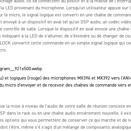
ochage audio. Ils se connectent au positif et à la masse de l'interru
e la LED provenant du microphone. Lorsqu'un utilisateur appuie sur 
r le micro, le signal logique est converti en une chaîne de comman
t envoyé à un dispositif en aval tel qu'un DSP audio, un codec vidé
 contrôle de salle. Lorsque le dispositif en aval envoie une chaîne
ndiquant à la LED de s'allumer, de s'éteindre ou de changer de cou
LOCK convertit cette commande en un simple signal logique qui con
cro.
eu) et logiques (rouge) des microphones MX396 et MX392 vers l'A
D du micro d'envoyer et de recevoir des chaînes de commande vers 
que la mise à niveau de l'audio de votre salle de réunion consiste e
P dans le rack ou en une chaîne audio entièrement nouvelle, il exi
s options qui vous permettent de conserver ce qui marche et de n
 doit l'être, même s'il s'agit d'un mélange de composants analogiqu