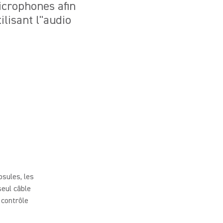
icrophones afin
lisant l''audio
sules, les
eul câble
 contrôle