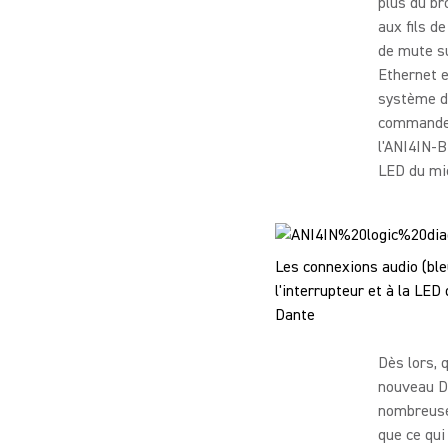
plus du br
aux fils d
de mute su
Ethernet e
système de
commande i
l'ANI4IN-B
LED du mi
Les connexions audio (bl
l'interrupteur et à la LE
Dante
Dès lors, 
nouveau DS
nombreuse
que ce qui