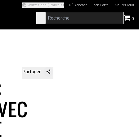
Switzerland (Français)
Où Acheter
Tech Portal
ShureCloud
(Opens in a new tab)
(Opens in a new t
0
Partager
S
VEC
E