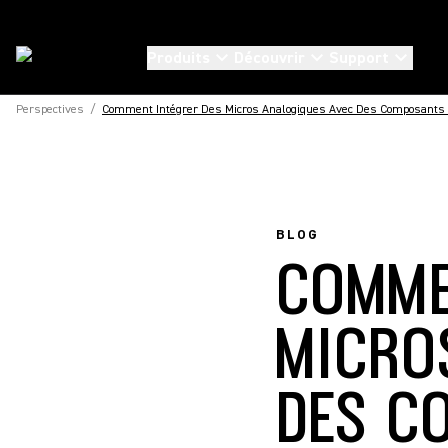
Produits
Découvrir
Support
Perspectives
/
Comment Intégrer Des Micros Analogiques Avec Des Composants
BLOG
COMME
MICRO
DES C