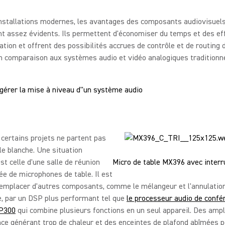
installations modernes, les avantages des composants audiovisuel
t assez évidents. Ils permettent d'économiser du temps et des eff
llation et offrent des possibilités accrues de contrôle et de routing 
n comparaison aux systèmes audio et vidéo analogiques traditionne
érer la mise à niveau d''un système audio
 certains projets ne partent pas
lle blanche. Une situation
st celle d'une salle de réunion
Micro de table MX396 avec interr
ée de microphones de table. Il est
emplacer d'autres composants, comme le mélangeur et l'annulation
, par un DSP plus performant tel que
le processeur audio de confé
 P300
qui combine plusieurs fonctions en un seul appareil. Des ampl
ce générant trop de chaleur et des enceintes de plafond abîmées 