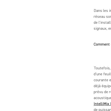
Dans les 
réseau son
de l'insta
signaux, e
Comment g
Toutefois,
d'une feui
courante e
déjà équip
prévu de r
acoustique
IntelliMix
de puissan