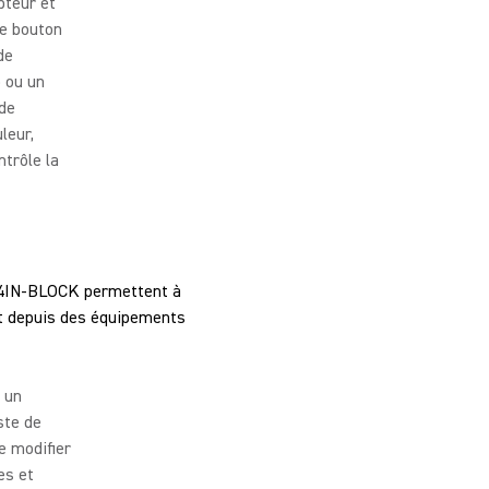
pteur et
le bouton
de
o ou un
 de
leur,
trôle la
NI4IN-BLOCK permettent à
et depuis des équipements
n un
ste de
e modifier
es et