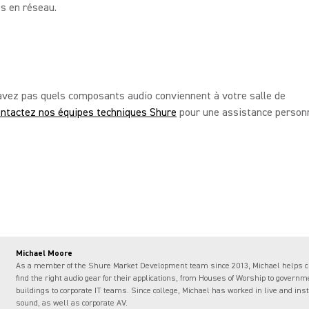
s en réseau.
avez pas quels composants audio conviennent à votre salle de
ntactez nos équipes techniques Shure
pour une assistance personn
Michael Moore
As a member of the Shure Market Development team since 2013, Michael helps 
find the right audio gear for their applications, from Houses of Worship to governm
buildings to corporate IT teams. Since college, Michael has worked in live and ins
sound, as well as corporate AV.