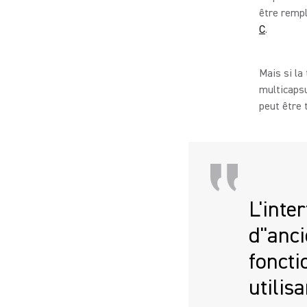
être rempl
C
.
Mais si la
multicapsu
peut être 
L'inte
d''anc
foncti
utilis