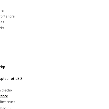
s en
orts lors
des
ls.
upteur et LED
 d'écho
rence
ificateurs
peuvent