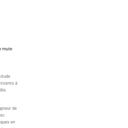
e mute
bitude
éticents à
ôle.
upteur de
vec
iques en