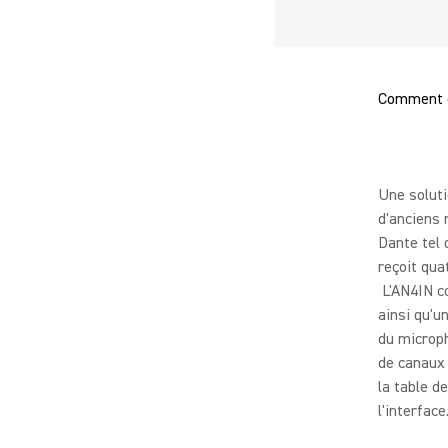
Comment c
Une soluti
d'anciens 
Dante tel
reçoit qua
L'AN4IN c
ainsi qu'u
du microp
de canaux 
la table d
l'interface