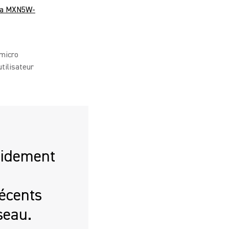
 la MXN5W-
 micro
utilisateur
pidement
écents
seau.