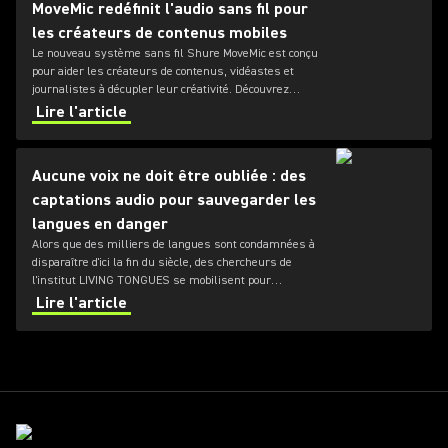
MoveMic redéfinit l'audio sans fil pour
les créateurs de contenus mobiles
Le nouveau système sans fil Shure MoveMic est conçu
pour aider les créateurs de contenus, vidéastes et
journalistes à décupler leur créativité. Découvrez
comment ce système de micro-cravate puissant et
Lire l'article
portable va redéfinir l'enregistrement audio mobile.
Aucune voix ne doit être oubliée : des
captations audio pour sauvegarder les
langues en danger
Alors que des milliers de langues sont condamnées à
disparaître d'ici la fin du siècle, des chercheurs de
l'institut LIVING TONGUES se mobilisent pour
documenter les langues les plus menacées dans le
Lire l'article
monde.