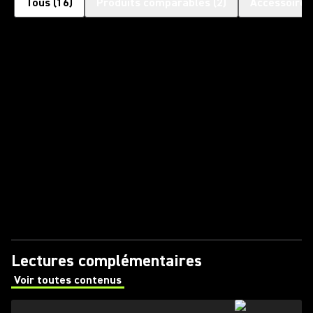
Tous
(
16
)
Produits comparables
(
2
)
Accessoires
Lectures complémentaires
Voir toutes contenus
(Opens in a new tab)