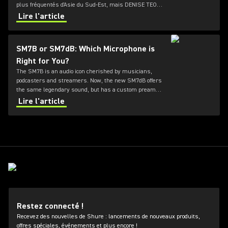
plus fréquentés d'Asie du Sud-Est, mais DENISE TEO
raconte à LOUDER qu'elle ne s'attendait pas à ce que
Lire l'article
son rêve musical d'enfance prenne une telle tournure.
SM7B or SM7dB: Which Microphone is
Right for You?
The SM7B is an audio icon cherished by musicians,
podcasters and streamers. Now, the new SM7dB offers
the same legendary sound, but has a custom preamp
designed by Shure inside. Which of these dynamic
Lire l'article
microphones is right for you?
Restez connecté !
Recevez des nouvelles de Shure : lancements de nouveaux produits,
offres spéciales, événements et plus encore !