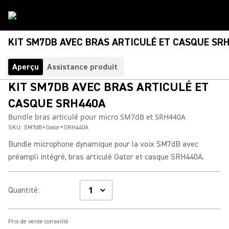
KIT SM7DB AVEC BRAS ARTICULÉ ET CASQUE SR
Aperçu
Assistance produit
KIT SM7DB AVEC BRAS ARTICULÉ ET
CASQUE SRH440A
Bundle bras articulé pour micro SM7dB et SRH440A
SKU:
SM7dB+Gator+SRH440A
Bundle microphone dynamique pour la voix SM7dB avec
préampli intégré, bras articulé Gator et casque SRH440A.
Quantité
:
Prix de vente conseillé