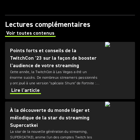
Lectures complémentaires
Voir toutes contenus
(Opens in a new tab)
Points forts et conseils de la
TwitchCon '23 sur la façon de booster
l'audience de votre streaming
Cette année, la TwitchCon à Las Vegas a été un
énorme succès. De nombreux streamers passionnés
y ont joué à une version "spéciale Shure" de Fortnite :
Deadpines afin de gagner le nouveau SM7dB. MARIO
Lire l'article
PONCE revient sur les meilleurs moments du salon
et donne des conseils sur la façon dont un son de
qualité peut aider tout un chacun à améliorer la qualité
À la découverte du monde léger et
de son stream.
mélodique de la star du streaming
Supercatkei
La star de la nouvelle génération du streaming,
SUPERCATKEI, anime l'un des comptes Twitch les