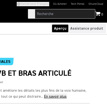
Switzerland (Français)
Où Acheter
Tech Portal
ShureCloud
(Opens in a new tab)
(Opens in a new t
0
Aperçu
Assistance produit
IALES
7B ET BRAS ARTICULÉ
40
 améliore les détails les plus fins de la voix humaine,
tout ce qui peut distraire...
En savoir plus