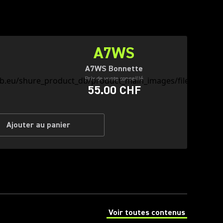
A7WS
A7WS Bonnette
Prix de vente conseillé
55.00 CHF
Ajouter au panier
Voir toutes contenus
(Opens in a new tab)