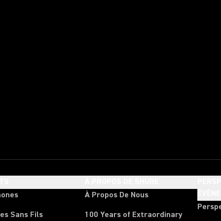
TS
À PROPOS DE SHURE
PERSP
ÉVÈN
hones
À Propos De Nous
Persp
es Sans Fils
100 Years of Extraordinary