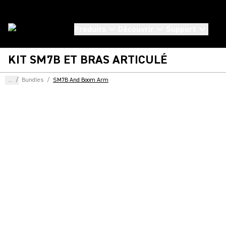
Produits
Découvrir
Support
KIT SM7B ET BRAS ARTICULÉ
...
/
Bundles
/
SM7B And Boom Arm