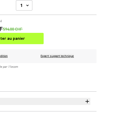
lé
F
594.00 CHF
ter au panier
dition
Expert support technique
rée par 11ecom