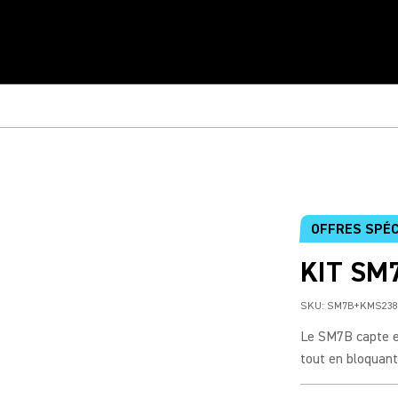
OFFRES SPÉC
KIT SM
SKU:
SM7B+KMS238
Le SM7B capte et
tout en bloquant 