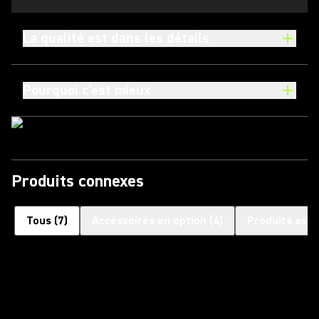
La qualité est dans les détails
Pourquoi c'est mieux
Produits connexes
Tous
(
7
)
Accessoires en option
(
4
)
Produits asso