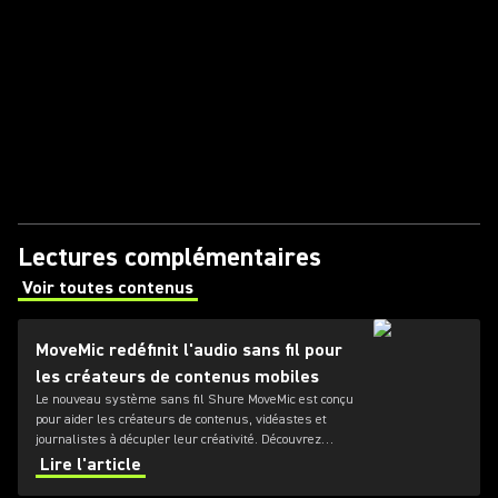
Lectures complémentaires
Voir toutes contenus
(Opens in a new tab)
MoveMic redéfinit l'audio sans fil pour
les créateurs de contenus mobiles
Le nouveau système sans fil Shure MoveMic est conçu
pour aider les créateurs de contenus, vidéastes et
journalistes à décupler leur créativité. Découvrez
comment ce système de micro-cravate puissant et
Lire l'article
portable va redéfinir l'enregistrement audio mobile.