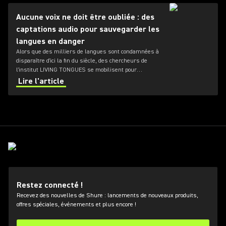
Aucune voix ne doit être oubliée : des
captations audio pour sauvegarder les
langues en danger
Alors que des milliers de langues sont condamnées à
disparaître d'ici la fin du siècle, des chercheurs de
l'institut LIVING TONGUES se mobilisent pour
documenter les langues les plus menacées dans le
Lire l'article
monde.
Restez connecté !
Recevez des nouvelles de Shure : lancements de nouveaux produits,
offres spéciales, événements et plus encore !