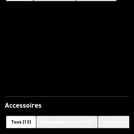
Accessoires
Tous
(
13
)
Bonnettes anti-vent
(
1
)
Capuchons d'