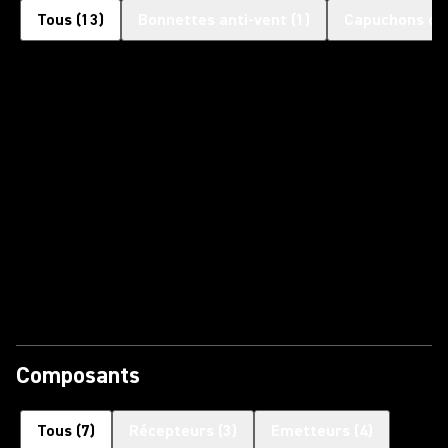
Tous
(
13
)
Bonnettes anti-vent
(
1
)
Capuchons d'
Composants
Tous
(
7
)
Récepteurs
(
3
)
Emetteurs
(
4
)