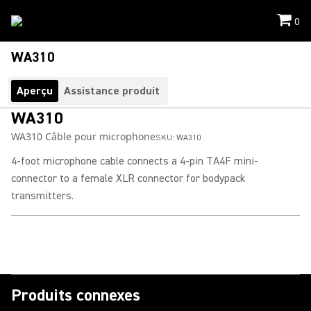
0
WA310
Aperçu
Assistance produit
WA310
WA310 Câble pour microphone
SKU:
WA310
4-foot microphone cable connects a 4-pin TA4F mini-
connector to a female XLR connector for bodypack
transmitters.
Produits connexes