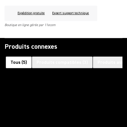
Expédition gratuite
Expert support technique
Boutique en ligne gérée par 11ecom
Produits connexes
Tous
(
5
)
Produits compatibles
(
3
)
Produits asso