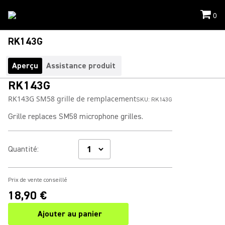
0
RK143G
Aperçu
Assistance produit
RK143G
RK143G SM58 grille de remplacement
SKU:
RK143G
Grille replaces SM58 microphone grilles.
Quantité
:
Prix de vente conseillé
18,90 €
Ajouter au panier