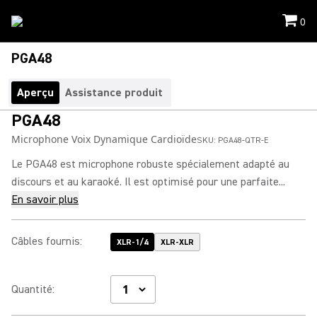
0
PGA48
Aperçu
Assistance produit
PGA48
Microphone Voix Dynamique Cardioïde
SKU:
PGA48-QTR-E
Le PGA48 est microphone robuste spécialement adapté au
discours et au karaoké. Il est optimisé pour une parfaite...
En savoir plus
Câbles fournis
:
XLR-1/4
XLR-XLR
Quantité
: