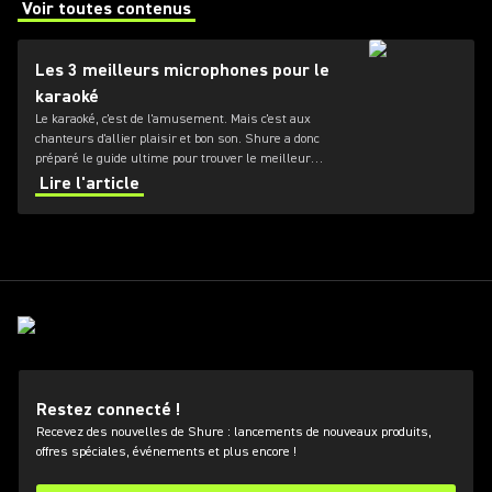
Voir toutes contenus
(Opens in a new tab)
Les 3 meilleurs microphones pour le
karaoké
Le karaoké, c'est de l'amusement. Mais c'est aux
chanteurs d'allier plaisir et bon son. Shure a donc
préparé le guide ultime pour trouver le meilleur
microphone de karaoké.
Lire l'article
Restez connecté !
Recevez des nouvelles de Shure : lancements de nouveaux produits,
offres spéciales, événements et plus encore !