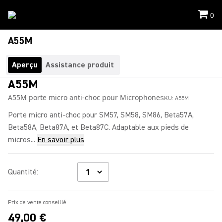
0
A55M
Aperçu
Assistance produit
A55M
A55M porte micro anti-choc pour Microphone
SKU:
A55M
Porte micro anti-choc pour SM57, SM58, SM86, Beta57A,
Beta58A, Beta87A, et Beta87C. Adaptable aux pieds de
micros...
En savoir plus
Quantité
:
Prix de vente conseillé
49,00 €