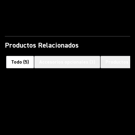
Reproducir video
Productos Relacionados
Todo
(
5
)
Accesorios opcionales
(
3
)
Productos Re