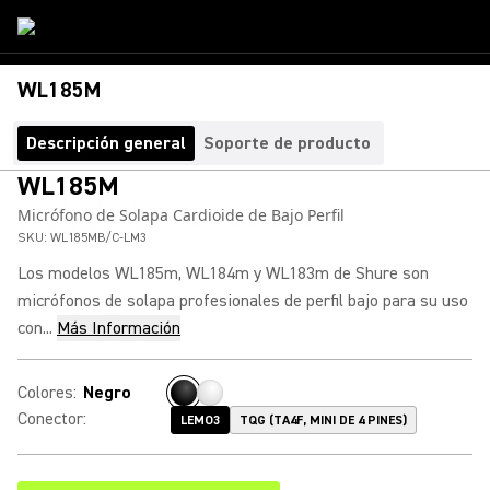
WL185M
Descripción general
Soporte de producto
WL185M
Micrófono de Solapa Cardioide de Bajo Perfil
SKU:
WL185MB/C-LM3
Los modelos WL185m, WL184m y WL183m de Shure son
micrófonos de solapa profesionales de perfil bajo para su uso
con...
Más Información
Colores
:
Negro
Conector
:
LEMO3
TQG (TA4F, MINI DE 4 PINES)