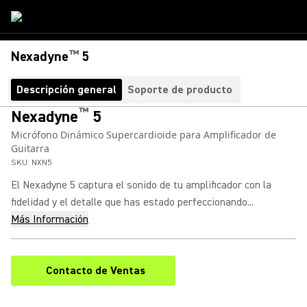
™
Nexadyne
5
Descripción general
Soporte de producto
™
Nexadyne
5
Micrófono Dinámico Supercardioide para Amplificador de
Guitarra
SKU:
NXN5
El Nexadyne 5 captura el sonido de tu amplificador con la
fidelidad y el detalle que has estado perfeccionando...
Más Información
Contacto de Ventas