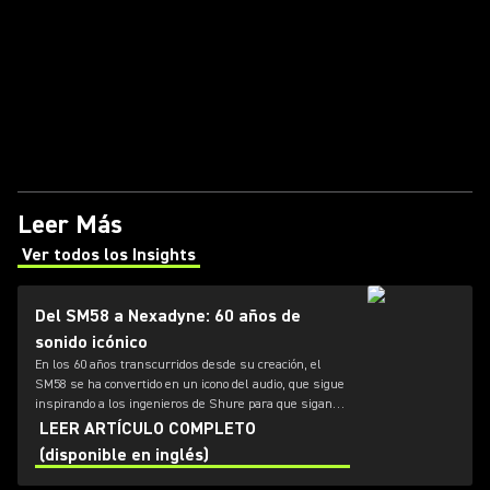
Leer Más
Ver todos los Insights
(Opens in a new tab)
Del SM58 a Nexadyne: 60 años de
sonido icónico
En los 60 años transcurridos desde su creación, el
SM58 se ha convertido en un icono del audio, que sigue
inspirando a los ingenieros de Shure para que sigan
superando los límites de la tecnología de micrófonos.
LEER ARTÍCULO COMPLETO
Desde el SM7dB hasta la nueva línea Nexadyne,
(disponible en inglés)
descubre cómo continúa nuestra hostoria de
innovación.