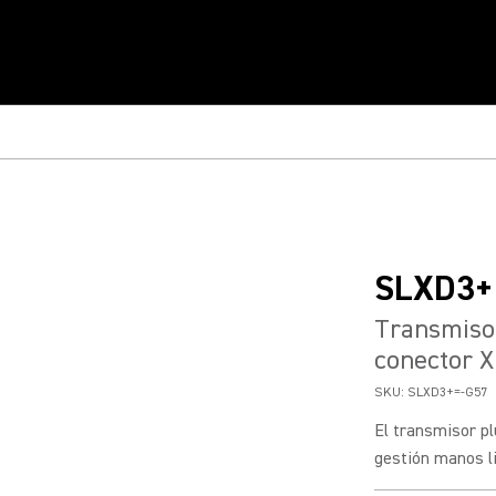
SLXD3+
Transmiso
conector 
SKU:
SLXD3+=-G57
El transmisor p
gestión manos li