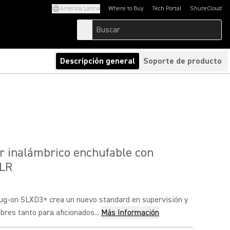
America Latina
Where to Buy
Tech Portal
ShureCloud
(Opens in a new tab)
(Opens in a new t
Descripción general
Soporte de producto
r inalámbrico enchufable con
XLR
lug-on SLXD3+ crea un nuevo standard en supervisión y
bres tanto para aficionados...
Más Información