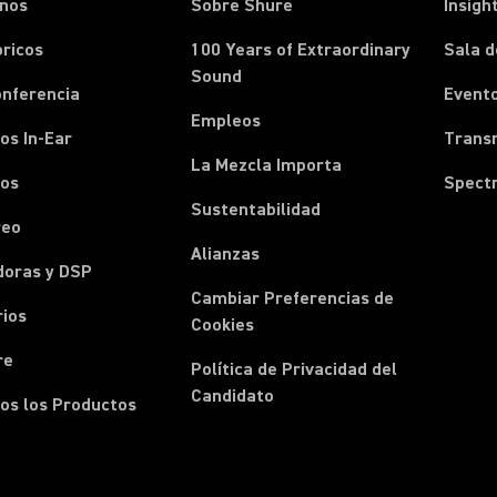
onos
Sobre Shure
Insigh
ricos
100 Years of Extraordinary
Sala d
Sound
onferencia
Event
Empleos
os In-Ear
Transm
La Mezcla Importa
nos
Spect
Sustentabilidad
reo
Alianzas
doras y DSP
Cambiar Preferencias de
rios
Cookies
re
Política de Privacidad del
Candidato
os los Productos