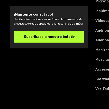
Micróf
Inalámb
¡Mantente conectado!
¡Recibe actualizaciones sobre Shure, lanzamientos de
Videoc
productos, ofertas especiales, eventos, noticias y más!
Audífon
Suscríbase a nuestro boletín
Audifo
Monito
Mezcla
Acceso
Softwa
Ver Tod
(Opens in a new tab)
(Opens in a new tab)
(Opens in a new tab)
(Opens in a new tab)
(Opens in a new tab)
(Opens in a new tab)
(Opens in a new tab)