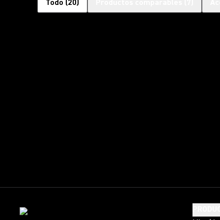
Todo
(
20
)
Productos comparables
(
7
)
Ac
PRODU