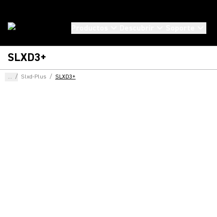
Productos
Descubrir
Soporte
SLXD3+
...
/
Slxd-Plus
/
SLXD3+