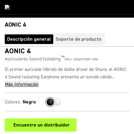
AONIC 4
Descripción general
Soporte de producto
AONIC 4
™
Auriculares Sound Isolating
SKU:
SE42HYBK+UNI
El primer auricular híbrido de doble driver de Shure, el AONIC
4 Sound Isolating Earphone presenta un sonido cálido...
Más Información
Colores
:
Negro
Encuentre un distribuidor
(Opens in a new tab)