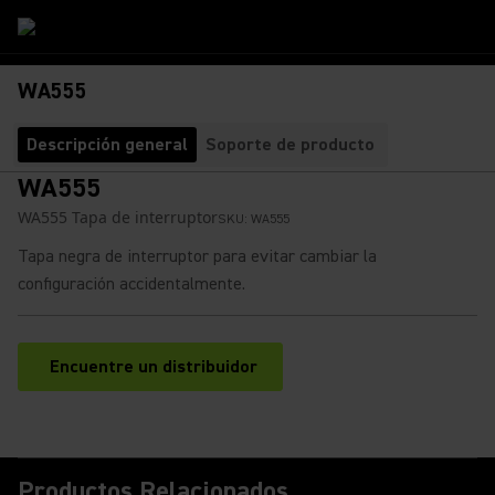
WA555
Descripción general
Soporte de producto
WA555
WA555 Tapa de interruptor
SKU:
WA555
Tapa negra de interruptor para evitar cambiar la
configuración accidentalmente.
Encuentre un distribuidor
(Opens in a new tab)
Productos Relacionados