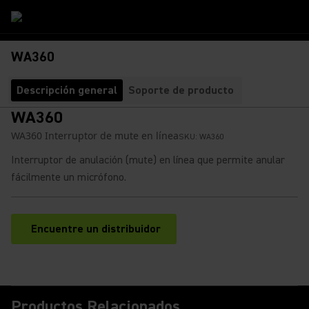
WA360
Descripción general
Soporte de producto
WA360
WA360 Interruptor de mute en línea
SKU:
WA360
Interruptor de anulación (mute) en línea que permite anular
fácilmente un micrófono.
Encuentre un distribuidor
(Opens in a new tab)
Productos Relacionados