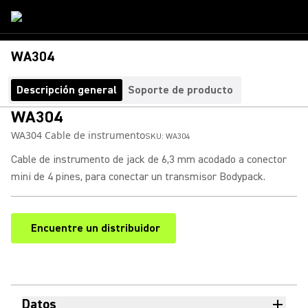
WA304
Descripción general
Soporte de producto
WA304
WA304 Cable de instrumento
SKU:
WA304
Cable de instrumento de jack de 6,3 mm acodado a conector
mini de 4 pines, para conectar un transmisor Bodypack.
Encuentre un distribuidor
(Opens in a new tab)
Datos