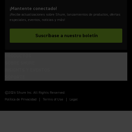
¡Mantente conectado!
¡Recibe actualizaciones sobre Shure, lanzamientos de productos, ofertas
especiales, eventos, noticias y más!
Suscríbase a nuestro boletín
PRODUCTOS
SOBRE SHURE
INSIGHTS Y EVENTOS
SOPORTE
(Opens in a new tab)
(Opens in a new tab)
(Opens in a new tab)
(Opens in a new tab)
(Opens in a new tab)
(Opens in a new tab)
(Opens in a new tab)
©2026 Shure Inc. All Rights Reserved.
Política de Privacidad
Terms of Use
Legal