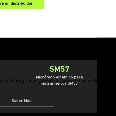
e un distribuidor
(Opens in a new tab)
SM57
Micrófono dinámico para
instrumentos SM57
Saber Más