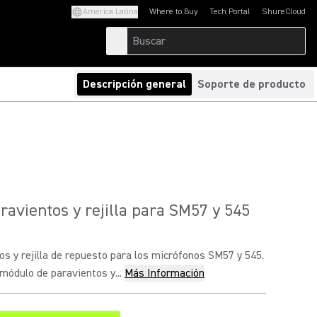
America Latina
Where to Buy
Tech Portal
ShureCloud
(Opens in a new tab)
(Opens in a new t
Descripción general
Soporte de producto
avientos y rejilla para SM57 y 545
os y rejilla de repuesto para los micrófonos SM57 y 545.
 módulo de paravientos y...
Más Información