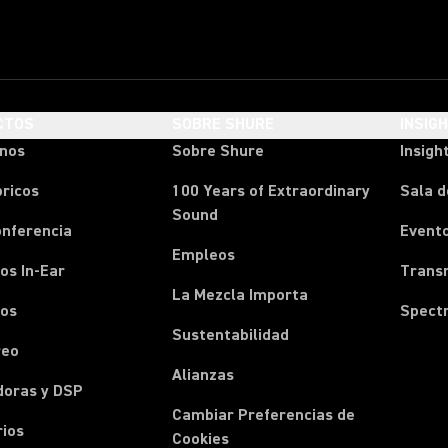
CTOS
SOBRE SHURE
INSIG
onos
Sobre Shure
Insigh
ricos
100 Years of Extraordinary
Sala d
Sound
onferencia
Event
Empleos
os In-Ear
Transm
La Mezcla Importa
nos
Spect
Sustentabilidad
reo
Alianzas
doras y DSP
Cambiar Preferencias de
rios
Cookies