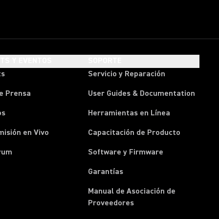
HTS Y EVENTOS
SOPORTE
ts
Servicio y Reparación
e Prensa
User Guides & Documentation
os
Herramientas en Línea
isión en Vivo
Capacitación de Producto
rum
Software y Firmware
Garantías
Manual de Asociación de
(Opens in a new tab)
Proveedores