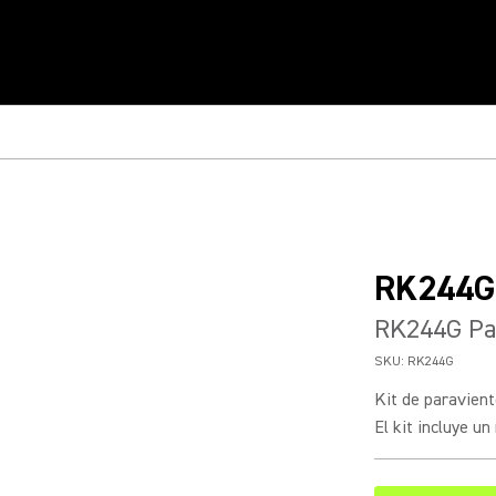
RK244G
RK244G Par
SKU:
RK244G
Kit de paravient
El kit incluye un