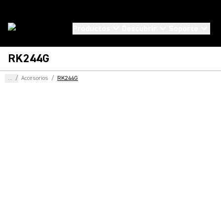
Productos
Descubrir
Soporte
RK244G
...
/
Accesorios
/
RK244G