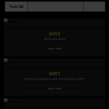
Todo
(
4
)
Productos Compatibles
(
3
)
Productos 
SM58
Micrófono Vocal
Saber Más
SM57
Micrófono dinámico para instrumentos SM57
Saber Más