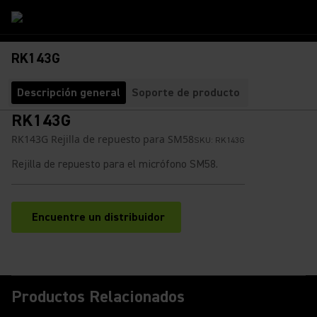
RK143G
Descripción general
Soporte de producto
RK143G
RK143G Rejilla de repuesto para SM58
SKU:
RK143G
Rejilla de repuesto para el micrófono SM58.
Encuentre un distribuidor
(Opens in a new tab)
Productos Relacionados