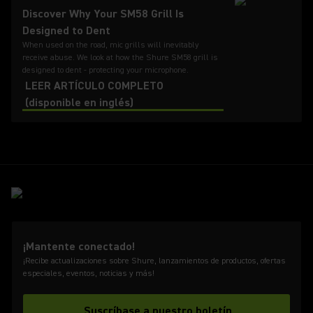
Discover Why Your SM58 Grill Is
Designed to Dent
When used on the road, mic grills will inevitably
receive abuse. We look at how the Shure SM58 grill is
designed to dent - protecting your microphone.
LEER ARTÍCULO COMPLETO
(disponible en inglés)
¡Mantente conectado!
¡Recibe actualizaciones sobre Shure, lanzamientos de productos, ofertas
especiales, eventos, noticias y más!
Suscríbase a nuestro boletín