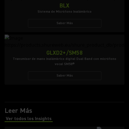
BLX
Sistema de Micrófono Inalámbrico
Saber Más
GLXD2+/SM58
Transmisor de mano inalámbrico digital Dual Band con micrófono
vocal SM58®
Saber Más
Leer Más
Ver todos los Insights
(Opens in a new tab)