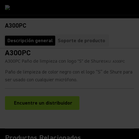
A300PC
Descripción general
Soporte de producto
A300PC
A300PC Paño de limpieza con logo “S” de Shure
SKU:
A300PC
Paño de limpieza de color negro con el logo “S” de Shure para
ser usado con cualquier micrófono.
Encuentre un distribuidor
(Opens in a new tab)
Productos Relacionados