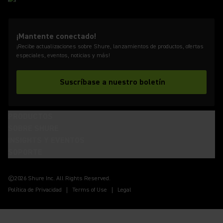
¡Mantente conectado!
¡Recibe actualizaciones sobre Shure, lanzamientos de productos, ofertas
especiales, eventos, noticias y más!
Suscríbase a nuestro boletín
PRODUCTOS
SOBRE SHURE
INSIGHTS Y EVENTOS
SOPORTE
(Opens in a new tab)
(Opens in a new tab)
(Opens in a new tab)
(Opens in a new tab)
(Opens in a new tab)
(Opens in a new tab)
(Opens in a new tab)
©2026 Shure Inc. All Rights Reserved.
Política de Privacidad
Terms of Use
Legal