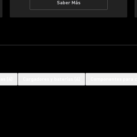
Saber Más
nas
(
4
)
Cargadores y baterías
(
4
)
Componentes para c