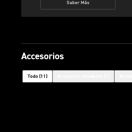
Saber Más
Accesorios
Todo
(
11
)
Accesorios ShowLink
(
1
)
Ante