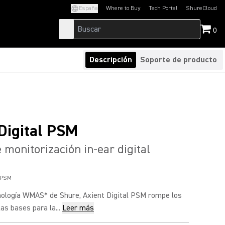
España
Where to Buy
Tech Portal
ShureCloud
(Opens in a new tab)
(Opens in a new t
0
Descripción
Soporte de producto
Digital PSM
 monitorización in-ear digital
l PSM
cnología WMAS* de Shure, Axient Digital PSM rompe los
las bases para la...
Leer más