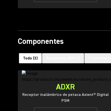
Componentes
Todo
(
3
)
Receptores IEM
(
1
)
Transmisor
ADXR
Receptor inalámbrico de petaca Axient® Digital
PSM