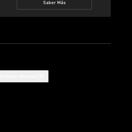
Saber Más
ombinar antenas
(
2
)