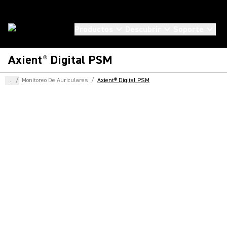
Productos
Descubrir
Soporte
Axient
Digital PSM
®
...
/
Monitoreo De Auriculares
/
Axient® Digital PSM