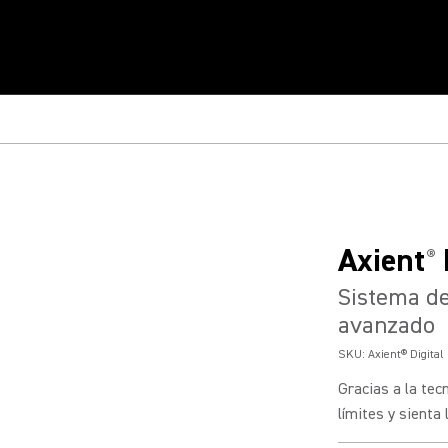
Axient
®
Sistema de
avanzado
SKU:
Axient® Digita
Gracias a la te
límites y sienta 