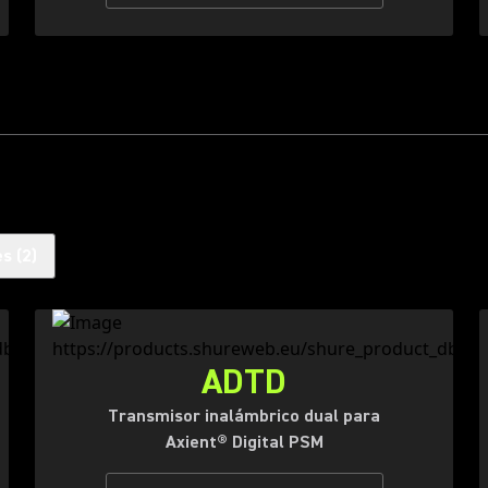
es
(
2
)
ADTD
Transmisor inalámbrico dual para
Axient® Digital PSM