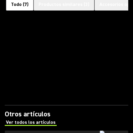
Todo
(
7
)
Productos similares
(
3
)
Accesorios opc
Otros artículos
Ver todos los artículos
(Opens in a new tab)