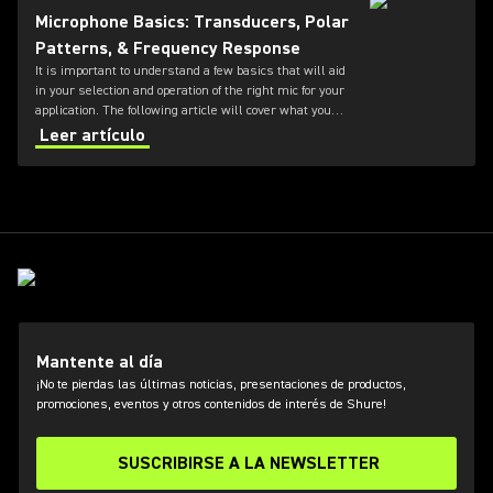
Microphone Basics: Transducers, Polar
Patterns, & Frequency Response
It is important to understand a few basics that will aid
in your selection and operation of the right mic for your
application. The following article will cover what you
need to know.
Leer artículo
Mantente al día
¡No te pierdas las últimas noticias, presentaciones de productos,
promociones, eventos y otros contenidos de interés de Shure!
SUSCRIBIRSE A LA NEWSLETTER