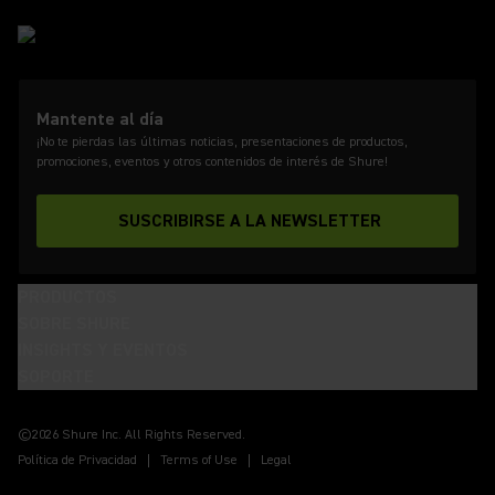
Mantente al día
¡No te pierdas las últimas noticias, presentaciones de productos,
promociones, eventos y otros contenidos de interés de Shure!
SUSCRIBIRSE A LA NEWSLETTER
PRODUCTOS
SOBRE SHURE
INSIGHTS Y EVENTOS
SOPORTE
(Opens in a new tab)
(Opens in a new tab)
(Opens in a new tab)
(Opens in a new tab)
(Opens in a new tab)
(Opens in a new tab)
(Opens in a new tab)
©2026 Shure Inc. All Rights Reserved.
Política de Privacidad
Terms of Use
Legal